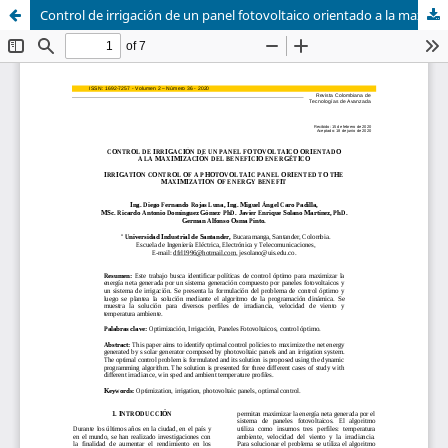
Control de irrigación de un panel fotovoltaico orientado a la maximización del beneficio energético