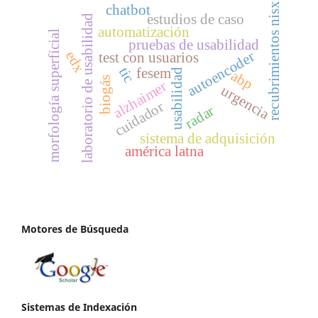
recubrimientos nisx
chatbot
estudios de caso
laboratorio de usabilidad
automatización
morfología superficial
pruebas de usabilidad
edx
autoencoder
test con usuarios
tic
fesem
usabilidad
abp
biogás
alzhaimer
urgencia
cuidador
radar
sistema de adquisición
américa latna
Motores de Búsqueda
Sistemas de Indexación