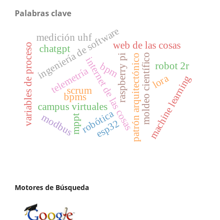
Palabras clave
ingeniería de software
medición uhf
web de las cosas
variables de proceso
chatgpt
moldeo científico
raspberry pi
patrón arquitectónico
internet de las cosas
robot 2r
bpm
telemetría
lora
machine learning
scrum
bpms
campus virtuales
robótica
modbus
mppt
esp32
Motores de Búsqueda