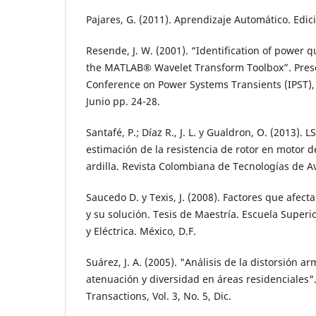
Pajares, G. (2011). Aprendizaje Automático. Edic
Resende, J. W. (2001). “Identification of power 
the MATLAB® Wavelet Transform Toolbox”. Prese
Conference on Power Systems Transients (IPST), R
Junio pp. 24-28.
Santafé, P.; Díaz R., J. L. y Gualdron, O. (2013). 
estimación de la resistencia de rotor en motor d
ardilla. Revista Colombiana de Tecnologías de Av
Saucedo D. y Texis, J. (2008). Factores que afect
y su solución. Tesis de Maestría. Escuela Super
y Eléctrica. México, D.F.
Suárez, J. A. (2005). "Análisis de la distorsión a
atenuación y diversidad en áreas residenciales"
Transactions, Vol. 3, No. 5, Dic.