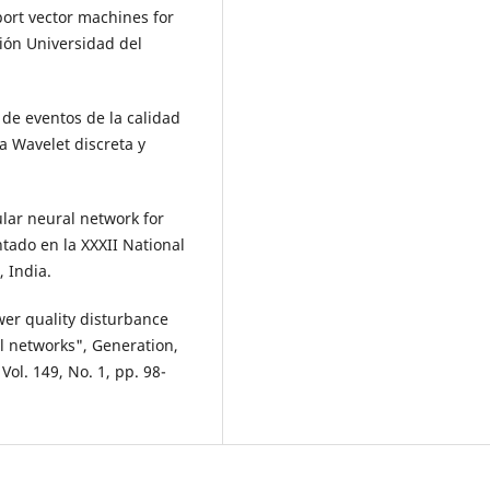
port vector machines for
ción Universidad del
n de eventos de la calidad
a Wavelet discreta y
ular neural network for
ntado en la XXXII National
 India.
power quality disturbance
al networks", Generation,
ol. 149, No. 1, pp. 98-