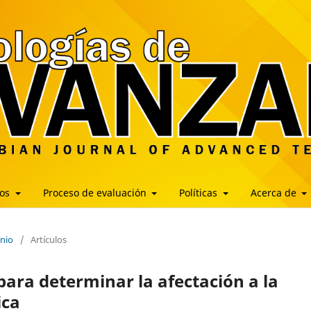
los
Proceso de evaluación
Políticas
Acerca de
unio
/
Artículos
 para determinar la afectación a la
ica