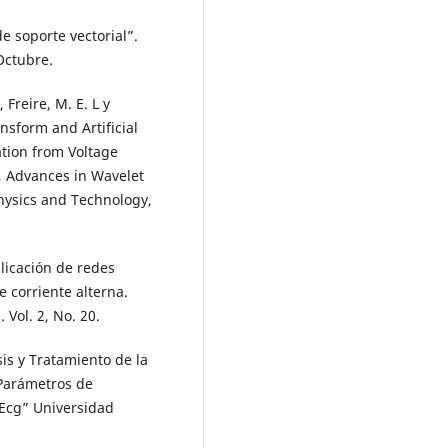
e soporte vectorial”.
 Octubre.
 Freire, M. E. L y
nsform and Artificial
ation from Voltage
s, Advances in Wavelet
hysics and Technology,
Aplicación de redes
 corriente alterna.
Vol. 2, No. 20.
sis y Tratamiento de la
 Parámetros de
Ecg” Universidad