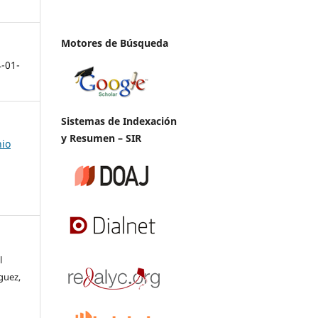
Motores de Búsqueda
4-01-
Sistemas de Indexación
y Resumen – SIR
nio
l
guez,