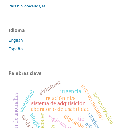
Para bibliotecarios/as
Idioma
English
Español
Palabras clave
alzhaimer
test con usuarios
urgencia
usabilidad
automatización
detección de anomalías
relación ni/s
sistema de adquisición
laboratorio de usabilidad
chatbot
biogás
digestión anaerobia
cuidador
tic
edx