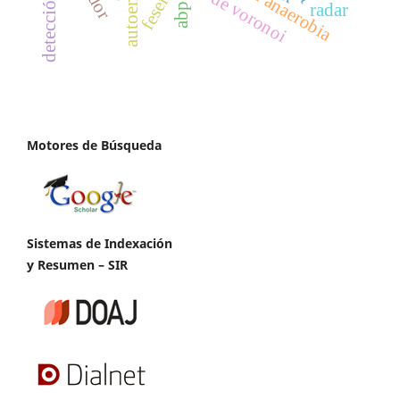
regiones de voronoi
autoencoder
fesem
radar
abp
Motores de Búsqueda
Sistemas de Indexación
y Resumen – SIR