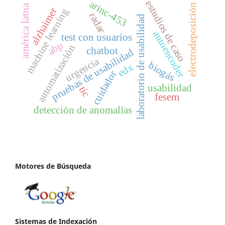
arinc-453
estudios de caso
electrodeposición
américa latna
alzhaimer
machine learning
radar
laboratorio de usabilidad
autoencoder
test con usuarios
abp
automatización
chatbot
pruebas de usabilidad
urgencia
biogás
edx
cuidador
usabilidad
tic
fesem
detección de anomalías
Motores de Búsqueda
Sistemas de Indexación