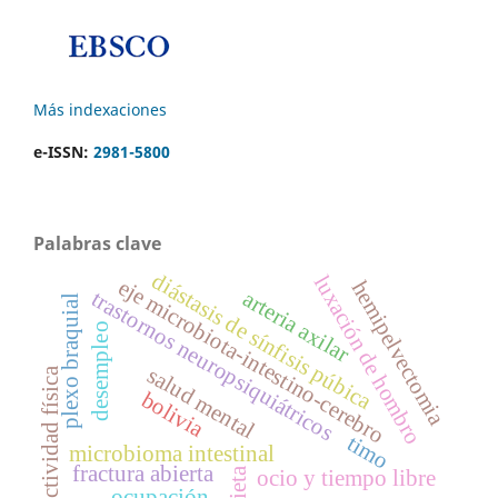
Más indexaciones
e-ISSN:
2981-5800
Palabras clave
diástasis de sínfisis púbica
luxación de hombro
eje microbiota-intestino-cerebro
hemipelvectomia
trastornos neuropsiquiátricos
arteria axilar
plexo braquial
desempleo
salud mental
actividad física
bolivia
timo
microbioma intestinal
fractura abierta
dieta
ocio y tiempo libre
ocupación