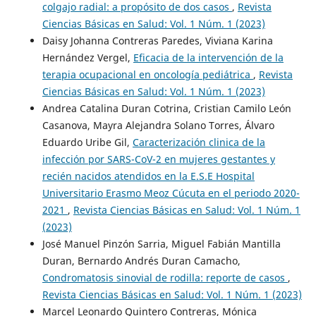
colgajo radial: a propósito de dos casos
,
Revista
Ciencias Básicas en Salud: Vol. 1 Núm. 1 (2023)
Daisy Johanna Contreras Paredes, Viviana Karina
Hernández Vergel,
Eficacia de la intervención de la
terapia ocupacional en oncología pediátrica
,
Revista
Ciencias Básicas en Salud: Vol. 1 Núm. 1 (2023)
Andrea Catalina Duran Cotrina, Cristian Camilo León
Casanova, Mayra Alejandra Solano Torres, Álvaro
Eduardo Uribe Gil,
Caracterización clinica de la
infección por SARS-CoV-2 en mujeres gestantes y
recién nacidos atendidos en la E.S.E Hospital
Universitario Erasmo Meoz Cúcuta en el periodo 2020-
2021
,
Revista Ciencias Básicas en Salud: Vol. 1 Núm. 1
(2023)
José Manuel Pinzón Sarria, Miguel Fabián Mantilla
Duran, Bernardo Andrés Duran Camacho,
Condromatosis sinovial de rodilla: reporte de casos
,
Revista Ciencias Básicas en Salud: Vol. 1 Núm. 1 (2023)
Marcel Leonardo Quintero Contreras, Mónica