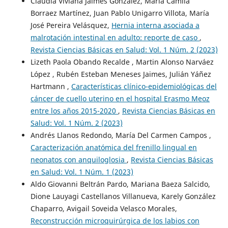
Claudia Viviana Jaimes González, María Camila
Borraez Martínez, Juan Pablo Unigarro Villota, María
José Pereira Velásquez,
Hernia interna asociada a
malrotación intestinal en adulto: reporte de caso
,
Revista Ciencias Básicas en Salud: Vol. 1 Núm. 2 (2023)
Lizeth Paola Obando Recalde , Martin Alonso Narváez
López , Rubén Esteban Meneses Jaimes, Julián Yáñez
Hartmann ,
Características clínico-epidemiológicas del
cáncer de cuello uterino en el hospital Erasmo Meoz
entre los años 2015-2020
,
Revista Ciencias Básicas en
Salud: Vol. 1 Núm. 2 (2023)
Andrés Llanos Redondo, María Del Carmen Campos ,
Caracterización anatómica del frenillo lingual en
neonatos con anquiloglosia
,
Revista Ciencias Básicas
en Salud: Vol. 1 Núm. 1 (2023)
Aldo Giovanni Beltrán Pardo, Mariana Baeza Salcido,
Dione Lauyagi Castellanos Villanueva, Karely González
Chaparro, Avigail Soveida Velasco Morales,
Reconstrucción microquirúrgica de los labios con