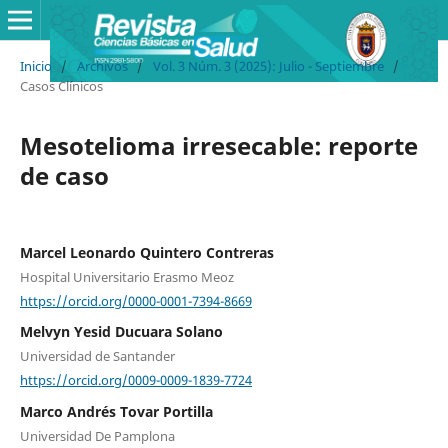
Inicio
/
Archivos
/
Vol. 3 Núm. 3 (2025): Julio - Septiembre
/
Casos Clínicos
Mesotelioma irresecable: reporte
de caso
Marcel Leonardo Quintero Contreras
Hospital Universitario Erasmo Meoz
https://orcid.org/0000-0001-7394-8669
Melvyn Yesid Ducuara Solano
Universidad de Santander
https://orcid.org/0009-0009-1839-7724
Marco Andrés Tovar Portilla
Universidad De Pamplona