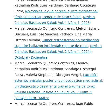
Kathalina Rodríguez Perdomo, Santiago Uzcátegui
Parra,
No todo es lo que parece: quiste mediastinal
tímico unilocular, reporte de caso clínico
,
Revista
Ciencias Básicas en Salud: Vol. 1 Núm. 1 (2023)
Marcel Leonardo Quintero Contreras, Melvyn Solano
Ducuara, Luis José Sánchez Pacheco, Lina María
Ortega Colimba,
Tumor retroesternal en mediastino
superior hallazgo incidental: reporte de caso
,
Revista
Ciencias Básicas en Salud: Vol. 2 Núm. 4 (2024):
Octubre - Diciembre
Marcel Leonardo Quintero Contreras, Mónica
Kathalina Rodríguez Perdomo, Santiago Uzcátegui
Parra , Valeria Stephania Obregón Vergel,
Luxación
esternoclavicular posterior con ocupación mediastinal:
un diagnóstico desafiante tras el trauma de torax
,
Revista Ciencias Básicas en Salud: Vol. 2 Núm. 1
(2024): Enero - Marzo
Marcel Leonardo Quintero Contreras, Juan Pablo