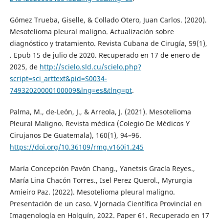
Gómez Trueba, Giselle, & Collado Otero, Juan Carlos. (2020).
Mesotelioma pleural maligno. Actualización sobre
diagnóstico y tratamiento. Revista Cubana de Cirugía, 59(1),
. Epub 15 de julio de 2020. Recuperado en 17 de enero de
2025, de
http://scielo.sld.cu/scielo.php?
script=sci_arttext&pid=S0034-
74932020000100009&lng=es&tlng=pt
.
Palma, M., de-León, J., & Arreola, J. (2021). Mesotelioma
Pleural Maligno. Revista médica (Colegio De Médicos Y
Cirujanos De Guatemala), 160(1), 94–96.
https://doi.org/10.36109/rmg.v160i1.245
María Concepción Pavón Chang., Yanetsis Gracía Reyes.,
María Lina Chacón Torres., Isel Perez Querol., Myrurgia
Amieiro Paz. (2022). Mesotelioma pleural maligno.
Presentación de un caso. V Jornada Científica Provincial en
Imagenología en Holguín, 2022. Paper 61. Recuperado en 17