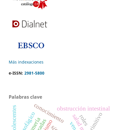
Más indexaciones
e-ISSN:
2981-5800
Palabras clave
conocimiento
adolescentes
obstrucción intestinal
midesofágico
primitivo
salud materna
roles
enfermería