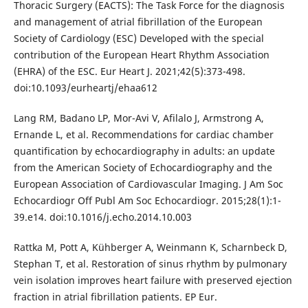
Thoracic Surgery (EACTS): The Task Force for the diagnosis
and management of atrial fibrillation of the European
Society of Cardiology (ESC) Developed with the special
contribution of the European Heart Rhythm Association
(EHRA) of the ESC. Eur Heart J. 2021;42(5):373-498.
doi:10.1093/eurheartj/ehaa612
Lang RM, Badano LP, Mor-Avi V, Afilalo J, Armstrong A,
Ernande L, et al. Recommendations for cardiac chamber
quantification by echocardiography in adults: an update
from the American Society of Echocardiography and the
European Association of Cardiovascular Imaging. J Am Soc
Echocardiogr Off Publ Am Soc Echocardiogr. 2015;28(1):1-
39.e14. doi:10.1016/j.echo.2014.10.003
Rattka M, Pott A, Kühberger A, Weinmann K, Scharnbeck D,
Stephan T, et al. Restoration of sinus rhythm by pulmonary
vein isolation improves heart failure with preserved ejection
fraction in atrial fibrillation patients. EP Eur.