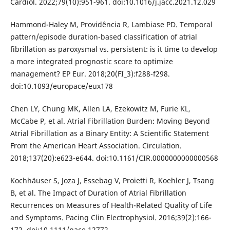
Cardiol. 2022;79(10):951-961. doi:10.1016/j.jacc.2021.12.029
Hammond-Haley M, Providência R, Lambiase PD. Temporal
pattern/episode duration-based classification of atrial
fibrillation as paroxysmal vs. persistent: is it time to develop
a more integrated prognostic score to optimize
management? EP Eur. 2018;20(FI_3):f288-f298.
doi:10.1093/europace/eux178
Chen LY, Chung MK, Allen LA, Ezekowitz M, Furie KL,
McCabe P, et al. Atrial Fibrillation Burden: Moving Beyond
Atrial Fibrillation as a Binary Entity: A Scientific Statement
From the American Heart Association. Circulation.
2018;137(20):e623-e644. doi:10.1161/CIR.0000000000000568
Kochhäuser S, Joza J, Essebag V, Proietti R, Koehler J, Tsang
B, et al. The Impact of Duration of Atrial Fibrillation
Recurrences on Measures of Health-Related Quality of Life
and Symptoms. Pacing Clin Electrophysiol. 2016;39(2):166-
172. doi:10.1111/pace.12772