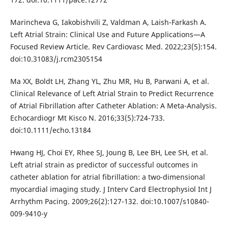
Marincheva G, Iakobishvili Z, Valdman A, Laish-Farkash A.
Left Atrial Strain: Clinical Use and Future Applications—A
Focused Review Article. Rev Cardiovasc Med. 2022;23(5):154.
doi:10.31083/j.rcm2305154
Ma XX, Boldt LH, Zhang YL, Zhu MR, Hu B, Parwani A, et al.
Clinical Relevance of Left Atrial Strain to Predict Recurrence
of Atrial Fibrillation after Catheter Ablation: A Meta-Analysis.
Echocardiogr Mt Kisco N. 2016;33(5):724-733.
doi:10.1111/echo.13184
Hwang HJ, Choi EY, Rhee SJ, Joung B, Lee BH, Lee SH, et al.
Left atrial strain as predictor of successful outcomes in
catheter ablation for atrial fibrillation: a two-dimensional
myocardial imaging study. J Interv Card Electrophysiol Int J
Arrhythm Pacing. 2009;26(2):127-132. doi:10.1007/s10840-
009-9410-y