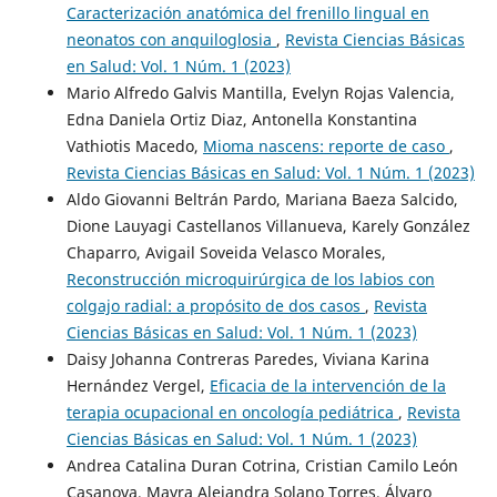
Caracterización anatómica del frenillo lingual en
neonatos con anquiloglosia
,
Revista Ciencias Básicas
en Salud: Vol. 1 Núm. 1 (2023)
Mario Alfredo Galvis Mantilla, Evelyn Rojas Valencia,
Edna Daniela Ortiz Diaz, Antonella Konstantina
Vathiotis Macedo,
Mioma nascens: reporte de caso
,
Revista Ciencias Básicas en Salud: Vol. 1 Núm. 1 (2023)
Aldo Giovanni Beltrán Pardo, Mariana Baeza Salcido,
Dione Lauyagi Castellanos Villanueva, Karely González
Chaparro, Avigail Soveida Velasco Morales,
Reconstrucción microquirúrgica de los labios con
colgajo radial: a propósito de dos casos
,
Revista
Ciencias Básicas en Salud: Vol. 1 Núm. 1 (2023)
Daisy Johanna Contreras Paredes, Viviana Karina
Hernández Vergel,
Eficacia de la intervención de la
terapia ocupacional en oncología pediátrica
,
Revista
Ciencias Básicas en Salud: Vol. 1 Núm. 1 (2023)
Andrea Catalina Duran Cotrina, Cristian Camilo León
Casanova, Mayra Alejandra Solano Torres, Álvaro