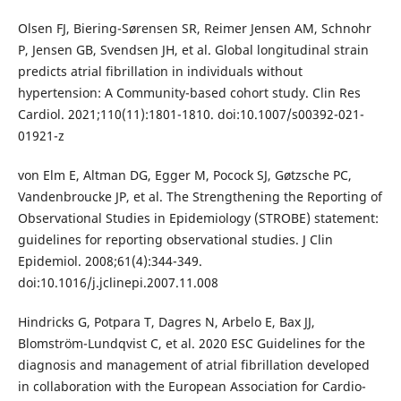
Olsen FJ, Biering-Sørensen SR, Reimer Jensen AM, Schnohr
P, Jensen GB, Svendsen JH, et al. Global longitudinal strain
predicts atrial fibrillation in individuals without
hypertension: A Community-based cohort study. Clin Res
Cardiol. 2021;110(11):1801-1810. doi:10.1007/s00392-021-
01921-z
von Elm E, Altman DG, Egger M, Pocock SJ, Gøtzsche PC,
Vandenbroucke JP, et al. The Strengthening the Reporting of
Observational Studies in Epidemiology (STROBE) statement:
guidelines for reporting observational studies. J Clin
Epidemiol. 2008;61(4):344-349.
doi:10.1016/j.jclinepi.2007.11.008
Hindricks G, Potpara T, Dagres N, Arbelo E, Bax JJ,
Blomström-Lundqvist C, et al. 2020 ESC Guidelines for the
diagnosis and management of atrial fibrillation developed
in collaboration with the European Association for Cardio-