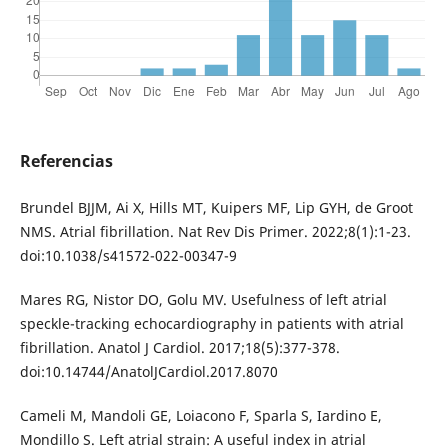
Referencias
Brundel BJJM, Ai X, Hills MT, Kuipers MF, Lip GYH, de Groot
NMS. Atrial fibrillation. Nat Rev Dis Primer. 2022;8(1):1-23.
doi:10.1038/s41572-022-00347-9
Mares RG, Nistor DO, Golu MV. Usefulness of left atrial
speckle-tracking echocardiography in patients with atrial
fibrillation. Anatol J Cardiol. 2017;18(5):377-378.
doi:10.14744/AnatolJCardiol.2017.8070
Cameli M, Mandoli GE, Loiacono F, Sparla S, Iardino E,
Mondillo S. Left atrial strain: A useful index in atrial