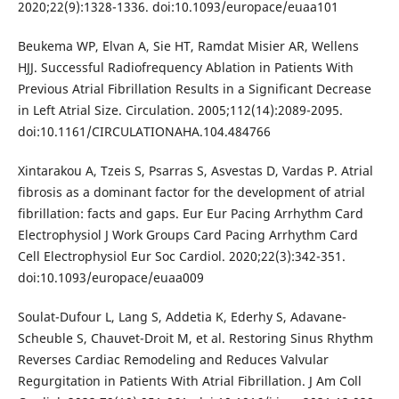
2020;22(9):1328-1336. doi:10.1093/europace/euaa101
Beukema WP, Elvan A, Sie HT, Ramdat Misier AR, Wellens
HJJ. Successful Radiofrequency Ablation in Patients With
Previous Atrial Fibrillation Results in a Significant Decrease
in Left Atrial Size. Circulation. 2005;112(14):2089-2095.
doi:10.1161/CIRCULATIONAHA.104.484766
Xintarakou A, Tzeis S, Psarras S, Asvestas D, Vardas P. Atrial
fibrosis as a dominant factor for the development of atrial
fibrillation: facts and gaps. Eur Eur Pacing Arrhythm Card
Electrophysiol J Work Groups Card Pacing Arrhythm Card
Cell Electrophysiol Eur Soc Cardiol. 2020;22(3):342-351.
doi:10.1093/europace/euaa009
Soulat-Dufour L, Lang S, Addetia K, Ederhy S, Adavane-
Scheuble S, Chauvet-Droit M, et al. Restoring Sinus Rhythm
Reverses Cardiac Remodeling and Reduces Valvular
Regurgitation in Patients With Atrial Fibrillation. J Am Coll