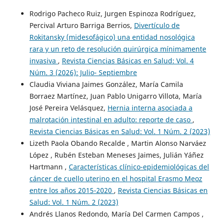
Rodrigo Pacheco Ruiz, Jurgen Espinoza Rodríguez,
Percival Arturo Barriga Berrios,
Divertículo de
Rokitansky (midesofágico) una entidad nosológica
rara y un reto de resolución quirúrgica mínimamente
invasiva
,
Revista Ciencias Básicas en Salud: Vol. 4
Núm. 3 (2026): Julio- Septiembre
Claudia Viviana Jaimes González, María Camila
Borraez Martínez, Juan Pablo Unigarro Villota, María
José Pereira Velásquez,
Hernia interna asociada a
malrotación intestinal en adulto: reporte de caso
,
Revista Ciencias Básicas en Salud: Vol. 1 Núm. 2 (2023)
Lizeth Paola Obando Recalde , Martin Alonso Narváez
López , Rubén Esteban Meneses Jaimes, Julián Yáñez
Hartmann ,
Características clínico-epidemiológicas del
cáncer de cuello uterino en el hospital Erasmo Meoz
entre los años 2015-2020
,
Revista Ciencias Básicas en
Salud: Vol. 1 Núm. 2 (2023)
Andrés Llanos Redondo, María Del Carmen Campos ,