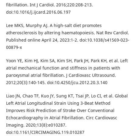
fibrillation. Int J Cardiol. 2016;220:208-213.
doi:10.1016/j.ijcard.2016.06.197
Lee MKS, Murphy AJ. A high-salt diet promotes
atherosclerosis by altering haematopoiesis. Nat Rev Cardiol.
Published online April 24, 2023:1-2. doi:10.1038/s41569-023-
00879-x
Yoon YE, Kim HJ, Kim SA, Kim SH, Park JH, Park KH, et al. Left
atrial mechanical function and stiffness in patients with
paroxysmal atrial fibrillation. J Cardiovasc Ultrasound.
2012;20(3):140-145. doi:10.4250/jcu.2012.20.3.140
Liao JN, Chao TF, Kuo JY, Sung KT, Tsai JP, Lo CI, et al. Global
Left Atrial Longitudinal Strain Using 3-Beat Method
Improves Risk Prediction of Stroke Over Conventional
Echocardiography in Atrial Fibrillation. Circ Cardiovasc
Imaging. 2020;13(8):e010287.
doi:10.1161/CIRCIMAGING.119.010287