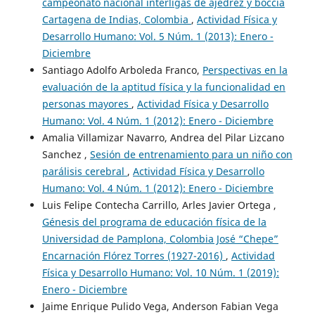
campeonato nacional interligas de ajedrez y boccia
Cartagena de Indias, Colombia
,
Actividad Física y
Desarrollo Humano: Vol. 5 Núm. 1 (2013): Enero -
Diciembre
Santiago Adolfo Arboleda Franco,
Perspectivas en la
evaluación de la aptitud física y la funcionalidad en
personas mayores
,
Actividad Física y Desarrollo
Humano: Vol. 4 Núm. 1 (2012): Enero - Diciembre
Amalia Villamizar Navarro, Andrea del Pilar Lizcano
Sanchez ,
Sesión de entrenamiento para un niño con
parálisis cerebral
,
Actividad Física y Desarrollo
Humano: Vol. 4 Núm. 1 (2012): Enero - Diciembre
Luis Felipe Contecha Carrillo, Arles Javier Ortega ,
Génesis del programa de educación física de la
Universidad de Pamplona, Colombia José “Chepe”
Encarnación Flórez Torres (1927-2016)
,
Actividad
Física y Desarrollo Humano: Vol. 10 Núm. 1 (2019):
Enero - Diciembre
Jaime Enrique Pulido Vega, Anderson Fabian Vega