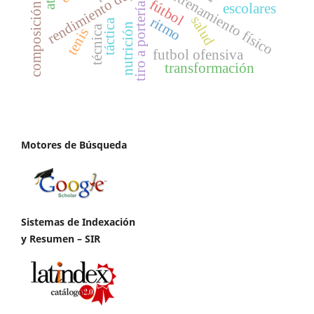
composición corporal
rendimiento deportivo
entrenamiento físico
fútbol
tiro a portería
escolares
salud
ritmo
táctica
nutrición
técnica
tenis
futbol ofensiva
transformación
Motores de Búsqueda
Sistemas de Indexación
y Resumen – SIR