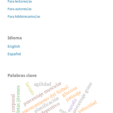
Para lectores/as
Para autores/as
Para bibliotecarios/as
Idioma
English
Español
Palabras clave
porcentaje muscular
porcentaje graso
agilidad
lactato
entrenamiento del fútbol
glucosa
atletas jóvenes
patinaje
planificación
eurofit
velocidad