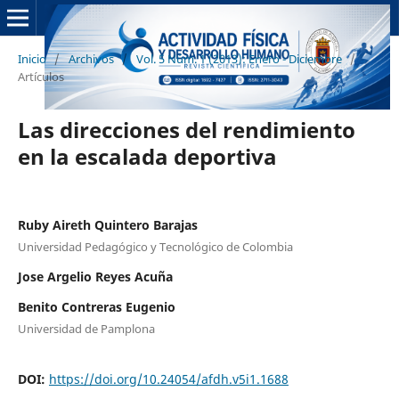
Inicio
/
Archivos
/
Vol. 5 Núm. 1 (2013): Enero - Diciembre
/
Artículos
Las direcciones del rendimiento
en la escalada deportiva
Ruby Aireth Quintero Barajas
Universidad Pedagógico y Tecnológico de Colombia
Jose Argelio Reyes Acuña
Benito Contreras Eugenio
Universidad de Pamplona
DOI:
https://doi.org/10.24054/afdh.v5i1.1688