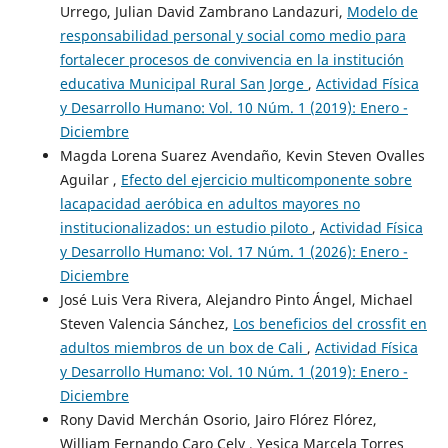
Urrego, Julian David Zambrano Landazuri,
Modelo de
responsabilidad personal y social como medio para
fortalecer procesos de convivencia en la institución
educativa Municipal Rural San Jorge
,
Actividad Física
y Desarrollo Humano: Vol. 10 Núm. 1 (2019): Enero -
Diciembre
Magda Lorena Suarez Avendaño, Kevin Steven Ovalles
Aguilar ,
Efecto del ejercicio multicomponente sobre
lacapacidad aeróbica en adultos mayores no
institucionalizados: un estudio piloto
,
Actividad Física
y Desarrollo Humano: Vol. 17 Núm. 1 (2026): Enero -
Diciembre
José Luis Vera Rivera, Alejandro Pinto Ángel, Michael
Steven Valencia Sánchez,
Los beneficios del crossfit en
adultos miembros de un box de Cali
,
Actividad Física
y Desarrollo Humano: Vol. 10 Núm. 1 (2019): Enero -
Diciembre
Rony David Merchán Osorio, Jairo Flórez Flórez,
William Fernando Caro Cely , Yesica Marcela Torres