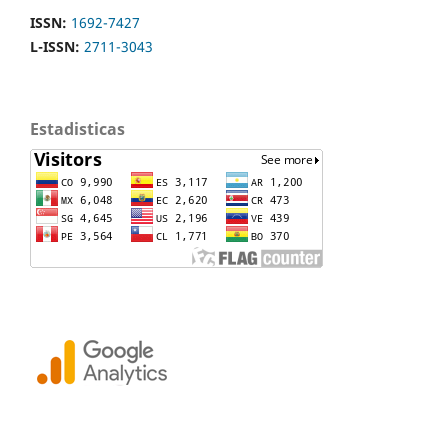
ISSN:
1692-7427
L-ISSN:
2711-3043
Estadisticas