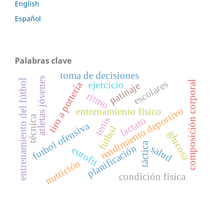
English
Español
Palabras clave
toma de decisiones
atletas jóvenes
entrenamiento del fútbol
escolares
composición corporal
tiro a portería
ejercicio
patinaje
ritmo
rendimiento deportivo
entrenamiento físico
técnica
tenis
lactato
futbol ofensiva
fútbol
glucosa
táctica
planificación
salud
eurofit
nutrición
condición física