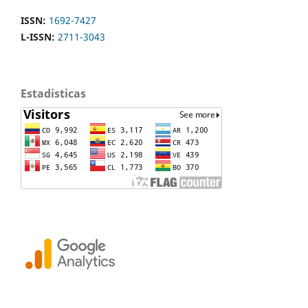
ISSN:
1692-7427
L-ISSN:
2711-3043
Estadisticas