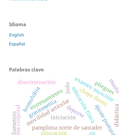
Idioma
English
Español
Palabras clave
examen muscular
muslo
discriminación
pliegues
judo
homofobia
educación física
chepe flórez
entrenamiento
movilidad articular
goniometría
ajuste postural
deporte
didáctica
esquema corporal
diametros
iniciación
pamplona norte de santader
educación