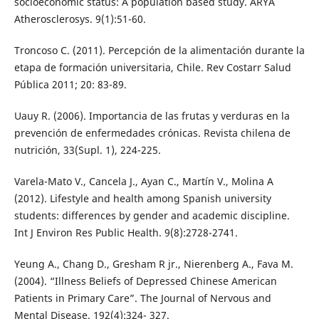
socioeconomic status: A population based study. ARYA
Atherosclerosys. 9(1):51-60.
Troncoso C. (2011). Percepción de la alimentación durante la
etapa de formación universitaria, Chile. Rev Costarr Salud
Pública 2011; 20: 83-89.
Uauy R. (2006). Importancia de las frutas y verduras en la
prevención de enfermedades crónicas. Revista chilena de
nutrición, 33(Supl. 1), 224-225.
Varela-Mato V., Cancela J., Ayan C., Martín V., Molina A
(2012). Lifestyle and health among Spanish university
students: differences by gender and academic discipline.
Int J Environ Res Public Health. 9(8):2728-2741.
Yeung A., Chang D., Gresham R jr., Nierenberg A., Fava M.
(2004). “Illness Beliefs of Depressed Chinese American
Patients in Primary Care”. The Journal of Nervous and
Mental Disease. 192(4):324- 327.