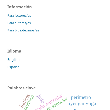
Información
Para lectores/as
Para autores/as
Para bibliotecarios/as
Idioma
English
Español
Palabras clave
retracción muscular
Índices
judo
ajuste postural
perímetro
iyengar yoga