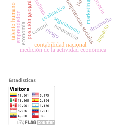
posición geográfica
aerolínea
gerencia
competencias sociales
marketing
talento humano
evaluación
emprendedor
seguimiento
desarrollo
control
economía
innovación
impacto
riesgo
contabilidad nacional
medición de la actividad económica
Estadisticas