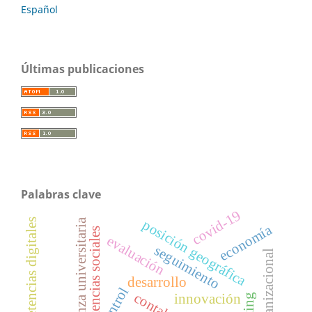
Español
Últimas publicaciones
Palabras clave
covid-19
enseñanza universitaria
competencias digitales
posición geográfica
economía
competencias sociales
evaluación
seguimiento
clima organizacional
desarrollo
control
innovación