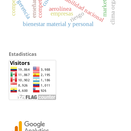
contabilidad nacional
marketing
gerencia
aerolínea
riesgo
empresas
bienestar material y personal
Estadisticas