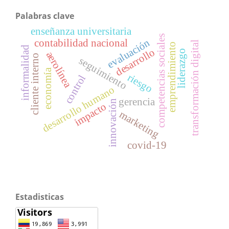
Palabras clave
enseñanza universitaria
competencias sociales
evaluación
contabilidad nacional
transformación digital
emprendimiento
informalidad
desarrollo
liderazgo
aerolínea
cliente interno
seguimiento
economía
riesgo
control
desarrollo humano
gerencia
innovación
impacto
marketing
covid-19
Estadisticas