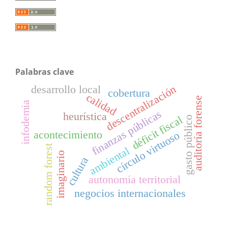
Palabras clave
descentralización
desarrollo local
cobertura
calidad
auditoría forense
infodemia
finanzas públicas
heurística
déficit fiscal
gasto público
acontecimiento
círculo virtuoso
random forest
ambiental
imaginario
cultura
autonomía territorial
negocios internacionales