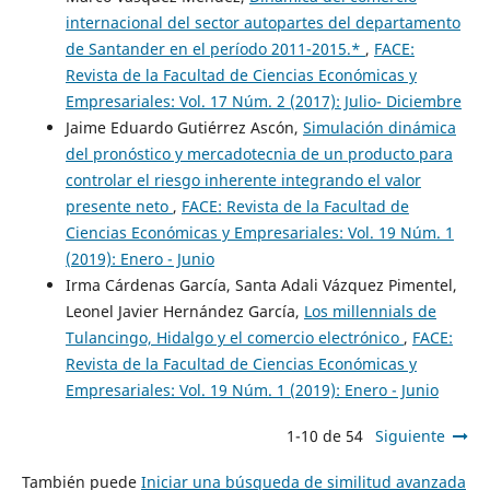
internacional del sector autopartes del departamento
de Santander en el período 2011-2015.*
,
FACE:
Revista de la Facultad de Ciencias Económicas y
Empresariales: Vol. 17 Núm. 2 (2017): Julio- Diciembre
Jaime Eduardo Gutiérrez Ascón,
Simulación dinámica
del pronóstico y mercadotecnia de un producto para
controlar el riesgo inherente integrando el valor
presente neto
,
FACE: Revista de la Facultad de
Ciencias Económicas y Empresariales: Vol. 19 Núm. 1
(2019): Enero - Junio
Irma Cárdenas García, Santa Adali Vázquez Pimentel,
Leonel Javier Hernández García,
Los millennials de
Tulancingo, Hidalgo y el comercio electrónico
,
FACE:
Revista de la Facultad de Ciencias Económicas y
Empresariales: Vol. 19 Núm. 1 (2019): Enero - Junio
1-10 de 54
Siguiente
También puede
Iniciar una búsqueda de similitud avanzada