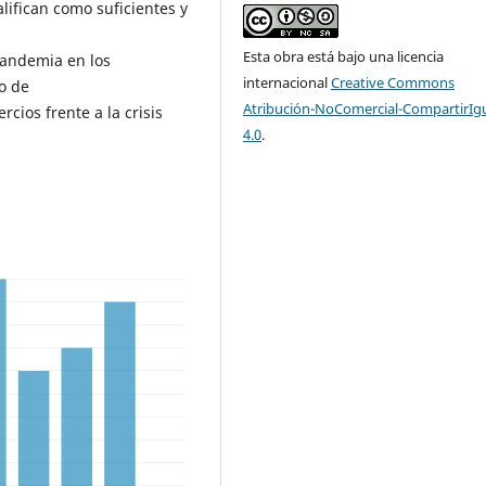
lifican como suficientes y
Esta obra está bajo una licencia
pandemia en los
internacional
Creative Commons
o de
Atribución-NoComercial-CompartirIg
rcios frente a la crisis
4.0
.