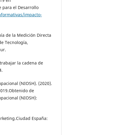
19 en
para el Desarrollo
nformativas/impacto-
uía de la Medición Directa
 de Tecnología,
ur.
 trabajar la cadena de
4.
upacional (NIOSH). (2020).
2019.Obtenido de
upacional (NIOSH):
arketing.Ciudad España: