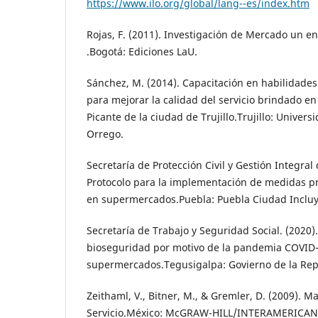
https://www.ilo.org/global/lang--es/index.htm
Rojas, F. (2011). Investigación de Mercado un e
.Bogotá: Ediciones LaU.
Sánchez, M. (2014). Capacitación en habilidades 
para mejorar la calidad del servicio brindado en
Picante de la ciudad de Trujillo.Trujillo: Univer
Orrego.
Secretaría de Protección Civil y Gestión Integral
Protocolo para la implementación de medidas p
en supermercados.Puebla: Puebla Ciudad Incluy
Secretaría de Trabajo y Seguridad Social. (2020)
bioseguridad por motivo de la pandemia COVID
supermercados.Tegusigalpa: Govierno de la Rep
Zeithaml, V., Bitner, M., & Gremler, D. (2009). M
Servicio.México: McGRAW-HILL/INTERAMERICANA