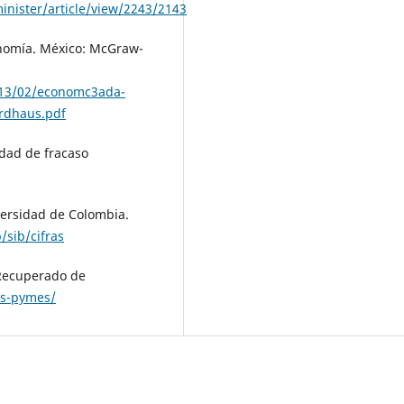
inister/article/view/2243/2143
onomía. México: McGraw-
2013/02/economc3ada-
ordhaus.pdf
idad de fracaso
versidad de Colombia.
/sib/cifras
 Recuperado de
as-pymes/