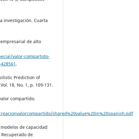
a investigación. Cuarta
 empresarial de alto
ecial/valor-compartido-
o-428561
.
ilistic Prediction of
ol. 18, No. 1, p. 109-131.
 valor compartido.
r/creacionvalorcompartido/shared%20value%20in%20spanish.pdf
os modelos de capacidad
l. Recuperado de