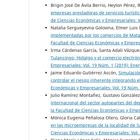
Brigin José De Ávila Berrio, Heylon Pérez,
empresas prestadoras de servicios turísti
de Ciencias Económicas y Empresariales: Vo
Natalia Sergueyevna Golovina, Elmer Luis
implementadas por los comercios de Mata
Facultad de Ciencias Económicas y Empresa
Irma Cárdenas García, Santa Adali Vázque
Tulancingo, Hidalgo y el comercio electró
Empresariales: Vol. 19 Núm. 1 (2019): Ener
Jaime Eduardo Gutiérrez Ascón,
Simulació
controlar el riesgo inherente integrando e
Económicas y Empresariales: Vol. 19 Núm. 1
Julio Ramírez Montañez, Gustavo Gonzále
internacional del sector autopartes del 
la Facultad de Ciencias Económicas y Empre
Mónica Eugenia Peñalosa Otero, Gloria C
en las microempresas de la localidad de 
Ciencias Económicas y Empresariales: Vol. 