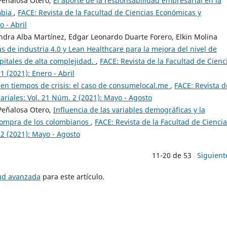
Peñalosa Otero,
El aporte de la responsabilidad empresarial en la
mbia
,
FACE: Revista de la Facultad de Ciencias Económicas y
 - Abril
ndra Alba Martínez, Edgar Leonardo Duarte Forero, Elkin Molina
 de industria 4.0 y Lean Healthcare para la mejora del nivel de
spitales de alta complejidad.
,
FACE: Revista de la Facultad de Cienc
 (2021): Enero - Abril
l en tiempos de crisis: el caso de consumelocal.me
,
FACE: Revista d
riales: Vol. 21 Núm. 2 (2021): Mayo - Agosto
Peñalosa Otero,
Influencia de las variables demográficas y la
 compra de los colombianos
,
FACE: Revista de la Facultad de Cienci
2 (2021): Mayo - Agosto
11-20 de 53
Siguient
tud avanzada
para este artículo.