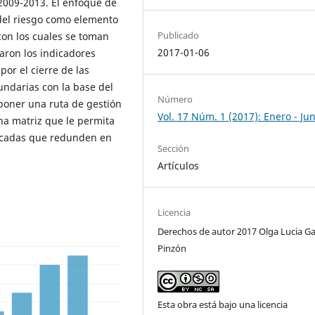
2009-2013. El enfoque de
n del riesgo como elemento
Publicado
 con los cuales se toman
2017-01-06
caron los indicadores
or el cierre de las
undarias con la base del
Número
oponer una ruta de gestión
Vol. 17 Núm. 1 (2017): Enero - Jun
na matriz que le permita
icadas que redunden en
Sección
Artículos
Licencia
Derechos de autor 2017 Olga Lucia Ga
Pinzón
Esta obra está bajo una licencia