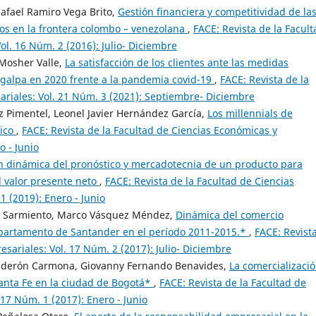
 Rafael Ramiro Vega Brito,
Gestión financiera y competitividad de la
cos en la frontera colombo – venezolana
,
FACE: Revista de la Facult
l. 16 Núm. 2 (2016): Julio- Diciembre
 Mosher Valle,
La satisfacción de los clientes ante las medidas
galpa en 2020 frente a la pandemia covid-19
,
FACE: Revista de la
riales: Vol. 21 Núm. 3 (2021): Septiembre- Diciembre
z Pimentel, Leonel Javier Hernández García,
Los millennials de
nico
,
FACE: Revista de la Facultad de Ciencias Económicas y
o - Junio
n dinámica del pronóstico y mercadotecnia de un producto para
l valor presente neto
,
FACE: Revista de la Facultad de Ciencias
 (2019): Enero - Junio
z Sarmiento, Marco Vásquez Méndez,
Dinámica del comercio
departamento de Santander en el período 2011-2015.*
,
FACE: Revist
sariales: Vol. 17 Núm. 2 (2017): Julio- Diciembre
alderón Carmona, Giovanny Fernando Benavides,
La comercializaci
Santa Fe en la ciudad de Bogotá*
,
FACE: Revista de la Facultad de
17 Núm. 1 (2017): Enero - Junio