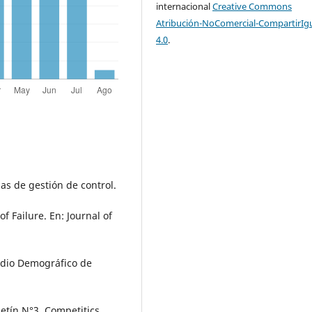
internacional
Creative Commons
Atribución-NoComercial-CompartirIg
4.0
.
mas de gestión de control.
of Failure. En: Journal of
tudio Demográfico de
etín N°3, Competitics