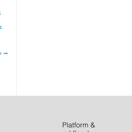
:
e
e