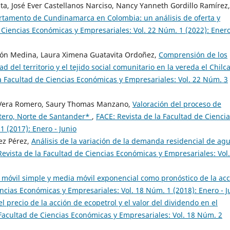
a, José Ever Castellanos Narciso, Nancy Yanneth Gordillo Ramírez,
artamento de Cundinamarca en Colombia: un análisis de oferta y
 Ciencias Económicas y Empresariales: Vol. 22 Núm. 1 (2022): Enero
rzón Medina, Laura Ximena Guatavita Ordoñez,
Comprensión de los
d del territorio y el tejido social comunitario en la vereda el Chilca
a Facultad de Ciencias Económicas y Empresariales: Vol. 22 Núm. 3
n Vera Romero, Saury Thomas Manzano,
Valoración del proceso de
etero, Norte de Santander*
,
FACE: Revista de la Facultad de Cienci
 (2017): Enero - Junio
ez Pérez,
Análisis de la variación de la demanda residencial de ag
Revista de la Facultad de Ciencias Económicas y Empresariales: Vol.
móvil simple y media móvil exponencial como pronóstico de la acc
encias Económicas y Empresariales: Vol. 18 Núm. 1 (2018): Enero - J
el precio de la acción de ecopetrol y el valor del dividendo en el
 Facultad de Ciencias Económicas y Empresariales: Vol. 18 Núm. 2