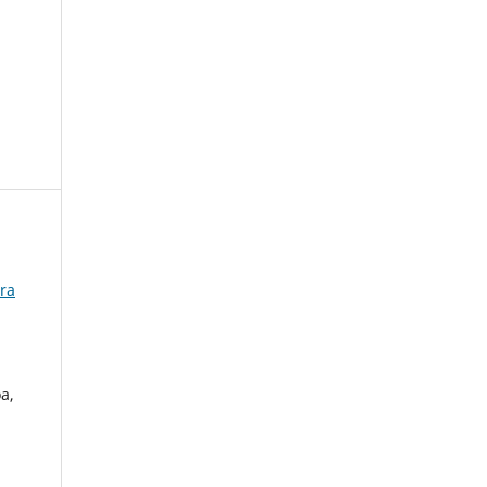
era
a,