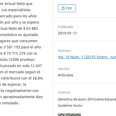
lor Actual Neto que
PDF
 Los especialistas
mercado para los años
ón por año y se espera
Publicado
ctual Neto de $ 63 883
2019-01-11
 pronóstico es ajustado
 hogares que consumen
os 3 581 193 para el año
Número
e $ 73 715 279 con la
Vol. 19 Núm. 1 (2019): Enero - Jun
imula 12500 pruebas
alcanzado en solo 12 437
Sección
 en el mercado según el
Artículos
 contribuirá con el 28,8%
 de esperar, la
orta negativamente con
Licencia
 en aproximadamente diez
Derechos de autor 2019 Jaime Eduar
o simulado.
Gutiérrez Ascón