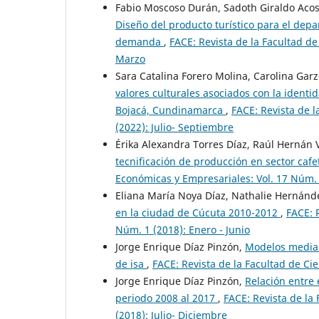
Fabio Moscoso Durán, Sadoth Giraldo Acost
Diseño del producto turístico para el dep
demanda
,
FACE: Revista de la Facultad de
Marzo
Sara Catalina Forero Molina, Carolina Ga
valores culturales asociados con la identida
Bojacá, Cundinamarca
,
FACE: Revista de l
(2022): Julio- Septiembre
Érika Alexandra Torres Díaz, Raúl Herná
tecnificación de producción en sector caf
Económicas y Empresariales: Vol. 17 Núm. 1
Eliana María Noya Díaz, Nathalie Hernánd
en la ciudad de Cúcuta 2010-2012
,
FACE: 
Núm. 1 (2018): Enero - Junio
Jorge Enrique Díaz Pinzón,
Modelos media 
de isa
,
FACE: Revista de la Facultad de Ci
Jorge Enrique Díaz Pinzón,
Relación entre 
periodo 2008 al 2017
,
FACE: Revista de la
(2018): Julio- Diciembre