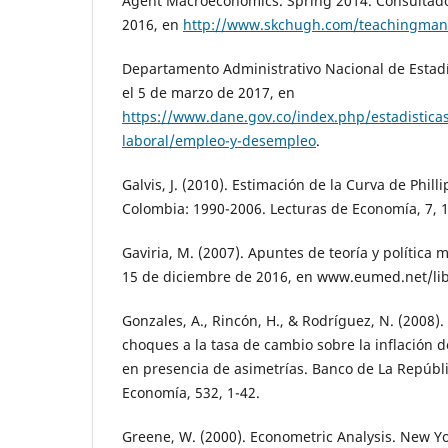
Agent Macroeconomics. Spring 2014. Consultado
2016, en
http://www.skchugh.com/teachingmanu
Departamento Administrativo Nacional de Estadí
el 5 de marzo de 2017, en
https://www.dane.gov.co/index.php/estadistic
laboral/empleo-y-desempleo
.
Galvis, J. (2010). Estimación de la Curva de Phil
Colombia: 1990-2006. Lecturas de Economía, 7, 1
Gaviria, M. (2007). Apuntes de teoría y política 
15 de diciembre de 2016, en www.eumed.net/li
Gonzales, A., Rincón, H., & Rodríguez, N. (2008).
choques a la tasa de cambio sobre la inflación 
en presencia de asimetrías. Banco de La Repúbl
Economía, 532, 1-42.
Greene, W. (2000). Econometric Analysis. New Yor