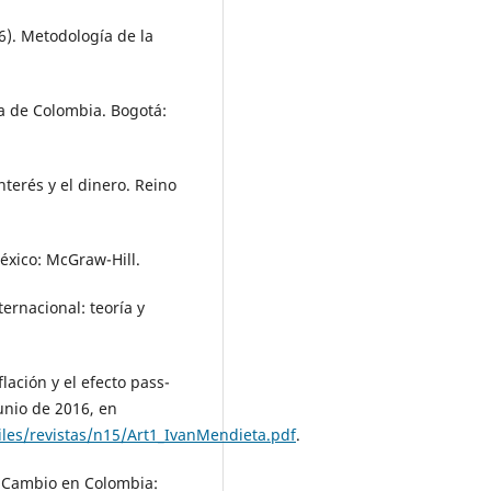
06). Metodología de la
a de Colombia. Bogotá:
nterés y el dinero. Reino
México: McGraw-Hill.
ernacional: teoría y
lación y el efecto pass-
unio de 2016, en
files/revistas/n15/Art1_IvanMendieta.pdf
.
de Cambio en Colombia: