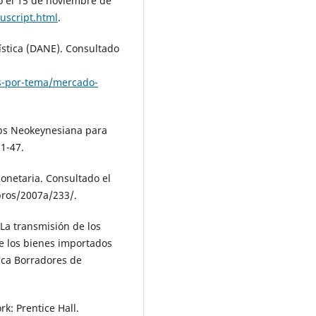
 el 15 de noviembre de
script.html
.
stica (DANE). Consultado
as-por-tema/mercado-
lips Neokeynesiana para
1-47.
monetaria. Consultado el
bros/2007a/233/.
 La transmisión de los
de los bienes importados
ica Borradores de
k: Prentice Hall.