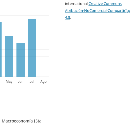
internacional
Creative Commons
Atribución-NoComercial-CompartirIg
4.0
.
2). Macroeconomía (5ta