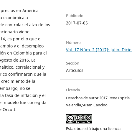
 precios en América
Publicado
ica económica a
2017-07-05
e controlar el alza de los
acionario viene
4, es por ello que el
Número
e cambio y el desempleo
Vol. 17 Núm. 2 (2017): Julio- Dic
ión en Colombia para el
Agosto de 2016. La
Sección
alítico, correlacional y
Artículos
rico confirmaron que la
 crecimiento de la
n embargo, no se
Licencia
a tasa de inflación y el
Derechos de autor 2017 Rene Espitia
el modelo fue corregida
Velandia,Susan Cancino
e-Orcutt.
Esta obra está bajo una licencia