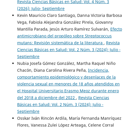
Revista Ciencias Básicas en Salud: Vol. 4 Núm. 3
(2026): Julio- Septiembre
Kevin Mauricio Claro Santiago, Danna Victoria Barbosa
Vega, Fabiola Alejandra González Pirela, Giovanny
Mantilla Parada, Jesús Arturo Ramírez Sulvarán,
Efecto
antimicrobiano del propóleo sobre Streptococcus
mutans: Revisión sistemática de la literatura
,
Revista
Ciencias Básicas en Salud: Vol. 2 Núm. 3 (2024): Julio -
Septiembre
Nubia Josefa Gómez González, Martha Raquel Niño
Chacón, Diana Carolina Rivera Peña,
Incidencia,
comportamiento epidemiológico y desenlaces de la
violencia sexual en menores de 18 años atendidos en
el Hospital Universitario Erasmo Meoz durante enero
del 2018 a diciembre del 2022
,
Revista Ciencias
Básicas en Salud: Vol. 2 Núm. 3 (2024): Julio -
Septiembre
Osskar Iván Rincón Ardila, María Fernanda Manríquez
Flores, Vanessa Zulei López Arteaga, Celene Corral