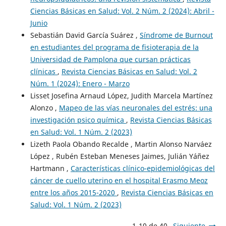
Ciencias Básicas en Salud: Vol. 2 Núm. 2 (2024): Abril -
Junio
Sebastián David García Suárez ,
Síndrome de Burnout
en estudiantes del programa de fisioterapia de la
Universidad de Pamplona que cursan prácticas
clínicas
,
Revista Ciencias Básicas en Salud: Vol. 2
Núm. 1 (2024): Enero - Marzo
Lisset Josefina Arnaud López, Judith Marcela Martínez
Alonzo ,
Mapeo de las vías neuronales del estrés: una
investigación psico química
,
Revista Ciencias Básicas
en Salud: Vol. 1 Núm. 2 (2023)
Lizeth Paola Obando Recalde , Martin Alonso Narváez
López , Rubén Esteban Meneses Jaimes, Julián Yáñez
Hartmann ,
Características clínico-epidemiológicas del
cáncer de cuello uterino en el hospital Erasmo Meoz
entre los años 2015-2020
,
Revista Ciencias Básicas en
Salud: Vol. 1 Núm. 2 (2023)
1-10 de 40
Siguiente