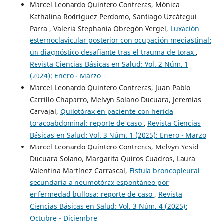
Marcel Leonardo Quintero Contreras, Mónica
Kathalina Rodríguez Perdomo, Santiago Uzcátegui
Parra , Valeria Stephania Obregón Vergel,
Luxación
esternoclavicular posterior con ocupación mediastinal:
un diagnóstico desafiante tras el trauma de torax
,
Revista Ciencias Básicas en Salud: Vol. 2 Núm. 1
(2024): Enero - Marzo
Marcel Leonardo Quintero Contreras, Juan Pablo
Carrillo Chaparro, Melvyn Solano Ducuara, Jeremías
Carvajal,
Quilotórax en paciente con herida
toracoabdominal: reporte de caso
,
Revista Ciencias
Básicas en Salud: Vol. 3 Núm. 1 (2025): Enero - Marzo
Marcel Leonardo Quintero Contreras, Melvyn Yesid
Ducuara Solano, Margarita Quiros Cuadros, Laura
Valentina Martínez Carrascal,
Fístula broncopleural
secundaria a neumotórax espontáneo por
enfermedad bullosa: reporte de caso
,
Revista
Ciencias Básicas en Salud: Vol. 3 Núm. 4 (2025):
Octubre - Diciembre