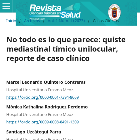
Inicio
/
Archivos
/
Vol. 1 Núm. 1 (2023)
/
Casos Clínicos
No todo es lo que parece: quiste
mediastinal tímico unilocular,
reporte de caso clínico
Marcel Leonardo Quintero Contreras
Hospital Universitario Erasmo Meoz.
https://orcid.org/0000-0001-7394-8669
Mónica Kathalina Rodríguez Perdomo
Hospital Universitario Erasmo Meoz
https://orcid.org/0009-0008-8491-1309
Santiago Uzcátegui Parra
Hospital Universitario Erasmo Meoz