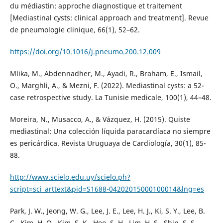
du médiastin: approche diagnostique et traitement
[Mediastinal cysts: clinical approach and treatment]. Revue
de pneumologie clinique, 66(1), 52–62.
https://doi.org/10.1016/j.pneumo.200.12.009
Mlika, M., Abdennadher, M., Ayadi, R., Braham, E., Ismail,
O., Marghli, A., & Mezni, F. (2022). Mediastinal cysts: a 52-
case retrospective study. La Tunisie medicale, 100(1), 44–48.
Moreira, N., Musacco, A., & Vázquez, H. (2015). Quiste
mediastinal: Una colección líquida paracardíaca no siempre
es pericárdica. Revista Uruguaya de Cardiología, 30(1), 85-
88.
http://www.scielo.edu.uy/scielo.ph?
script=sci_arttext&pid=S1688-04202015000100014&lng=es
Park, J. W., Jeong, W. G., Lee, J. E., Lee, H. J., Ki, S. Y., Lee, B.
C., Kim, H. O., Kim, S. K., Heo, S. H., Lim, H. S., Shin, S. S.,