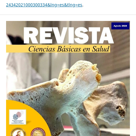
24342021000300334&lng=es&tlng=es
.