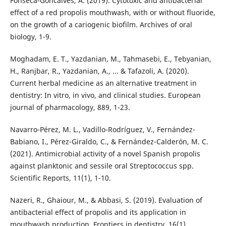
Fonseca-Goncalves, A. (2019). Cytotoxic and antibacterial
effect of a red propolis mouthwash, with or without fluoride,
on the growth of a cariogenic biofilm. Archives of oral
biology, 1-9.
Moghadam, E. T., Yazdanian, M., Tahmasebi, E., Tebyanian,
H., Ranjbar, R., Yazdanian, A., ... & Tafazoli, A. (2020).
Current herbal medicine as an alternative treatment in
dentistry: In vitro, in vivo, and clinical studies. European
journal of pharmacology, 889, 1-23.
Navarro-Pérez, M. L., Vadillo-Rodríguez, V., Fernández-
Babiano, I., Pérez-Giraldo, C., & Fernández-Calderón, M. C.
(2021). Antimicrobial activity of a novel Spanish propolis
against planktonic and sessile oral Streptococcus spp.
Scientific Reports, 11(1), 1-10.
Nazeri, R., Ghaiour, M., & Abbasi, S. (2019). Evaluation of
antibacterial effect of propolis and its application in
mouthwash production. Frontiers in dentistry, 16(1).