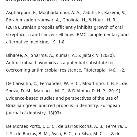
Asgharpour, F., Moghadamnia, A. A., Zabihi, E., Kazemi, S.,
Ebrahimzadeh Namvar, A., Gholinia, H., & Nouri, H. R.
(2019). Iranian propolis efficiently inhibits growth of oral
streptococci and cancer cell lines. BMC complementary and
alternative medicine, 19, 1-8.
Biharee, A., Sharma, A., Kumar, A., & Jaitak, V. (2020).
Antimicrobial flavonoids as a potential substitute for
overcoming antimicrobial resistance. Fitoterapia, 146, 1-2.
De Carvalho, C., Fernandes, W. H. C., Mouttinho, T. B. F., de
Souza, D. M., Marcucci, M. C., & D’Alpino, P. H. P. (2019).
Evidence-based studies and perspectives of the use of
Brazilian green and red propolis in dentistry. European
journal of dentistry, 13(03)
De Moraes Porto, I. C. C., de Barros Rocha, A. B., Ferreira, I.
I. S., de Barros, B. M., Ávila, E. C., da Silva, M. C., ... & de