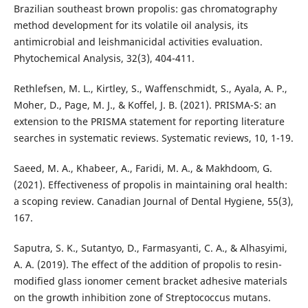
Brazilian southeast brown propolis: gas chromatography
method development for its volatile oil analysis, its
antimicrobial and leishmanicidal activities evaluation.
Phytochemical Analysis, 32(3), 404-411.
Rethlefsen, M. L., Kirtley, S., Waffenschmidt, S., Ayala, A. P.,
Moher, D., Page, M. J., & Koffel, J. B. (2021). PRISMA-S: an
extension to the PRISMA statement for reporting literature
searches in systematic reviews. Systematic reviews, 10, 1-19.
Saeed, M. A., Khabeer, A., Faridi, M. A., & Makhdoom, G.
(2021). Effectiveness of propolis in maintaining oral health:
a scoping review. Canadian Journal of Dental Hygiene, 55(3),
167.
Saputra, S. K., Sutantyo, D., Farmasyanti, C. A., & Alhasyimi,
A. A. (2019). The effect of the addition of propolis to resin-
modified glass ionomer cement bracket adhesive materials
on the growth inhibition zone of Streptococcus mutans.