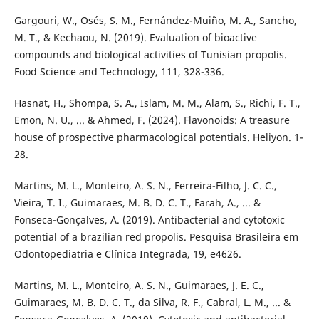
Gargouri, W., Osés, S. M., Fernández-Muiño, M. A., Sancho,
M. T., & Kechaou, N. (2019). Evaluation of bioactive
compounds and biological activities of Tunisian propolis.
Food Science and Technology, 111, 328-336.
Hasnat, H., Shompa, S. A., Islam, M. M., Alam, S., Richi, F. T.,
Emon, N. U., ... & Ahmed, F. (2024). Flavonoids: A treasure
house of prospective pharmacological potentials. Heliyon. 1-
28.
Martins, M. L., Monteiro, A. S. N., Ferreira-Filho, J. C. C.,
Vieira, T. I., Guimaraes, M. B. D. C. T., Farah, A., ... &
Fonseca-Gonçalves, A. (2019). Antibacterial and cytotoxic
potential of a brazilian red propolis. Pesquisa Brasileira em
Odontopediatria e Clínica Integrada, 19, e4626.
Martins, M. L., Monteiro, A. S. N., Guimaraes, J. E. C.,
Guimaraes, M. B. D. C. T., da Silva, R. F., Cabral, L. M., ... &