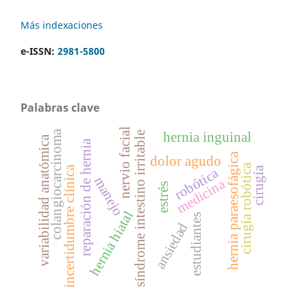
Más indexaciones
e-ISSN:
2981-5800
Palabras clave
nervio facial
colangiocarcinoma
síndrome intestino irritable
hernia inguinal
variabilidad anatómica
reparación de hernia
hernia paraesofágica
dolor agudo
cirugía robótica
incertidumbre clínica
cirugía
robótica
manejo
medicina
estrés
hernia hiatal
estudiantes
ansiedad