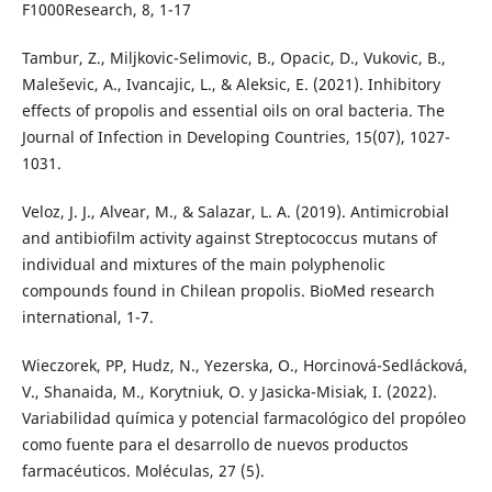
F1000Research, 8, 1-17
Tambur, Z., Miljkovic-Selimovic, B., Opacic, D., Vukovic, B.,
Maleševic, A., Ivancajic, L., & Aleksic, E. (2021). Inhibitory
effects of propolis and essential oils on oral bacteria. The
Journal of Infection in Developing Countries, 15(07), 1027-
1031.
Veloz, J. J., Alvear, M., & Salazar, L. A. (2019). Antimicrobial
and antibiofilm activity against Streptococcus mutans of
individual and mixtures of the main polyphenolic
compounds found in Chilean propolis. BioMed research
international, 1-7.
Wieczorek, PP, Hudz, N., Yezerska, O., Horcinová-Sedlácková,
V., Shanaida, M., Korytniuk, O. y Jasicka-Misiak, I. (2022).
Variabilidad química y potencial farmacológico del propóleo
como fuente para el desarrollo de nuevos productos
farmacéuticos. Moléculas, 27 (5).