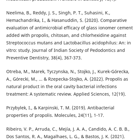
Neelima, B., Reddy, J. S., Singh, P. T., Suhasini, K.,
Hemachandrika, I., & Hasanuddin, S. (2020). Comparative
evaluation of antimicrobial efficacy of glass ionomer cement
added with propolis, chitosan, and chlorhexidine against
Streptococcus mutans and Lactobacillus acidophilus: An: in
vitro: study. Journal of Indian Society of Pedodontics and
Preventive Dentistry, 38(4), 367-373.
Otreba, M., Marek, Tyczynska, N., Stojko, J., Kurek-Górecka,
A., Górecki, M., ... & Rzepecka-Stojko, A. (2022). Propolis as
natural product in the oral cavity bacterial infections
treatment: A systematic review. Applied Sciences, 12(19).
Przybylek, I., & Karpinski, T. M. (2019). Antibacterial
properties of propolis. Molecules, 24(11), 1-17.
Ribeiro, V. P., Arruda, C., Mejía, J. A. A., Candido, A. C. B. B.,
Dos Santos, R. A., Magalhaes, L. G., & Bastos, J. K. (2021).