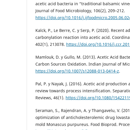
acetic acid bacteria in “traditional balsamic vin
Journal of Food Microbiology, 106(2), 209–212.
https://doi.org/10.1016/j.ijfoodmicro.2005.06.02
Kalck, P., Le Berre, C. y Serp, P. (2020). Recent
carbonylation reaction into acetic acid. Coordin
402(1), 213078.
https://doi.org/10.1016/j.ccr.20
Mamlouk, D. y Gullo, M. (2013). Acetic Acid Bact
Carbon Sources Oxidation. Indian Journal of Mic
https://doi.org/10.1007/s12088-013-0414-z
.
Pal, P. y Nayak, J. (2016). Acetic acid production a
review towards process intensification. Separati
Reviews, 46(1).
https://doi.org/10.1080/154221
Seraman, S., Rajendran, A. y Thangavelu, V. (2010
optimization of anticholesterolemic drug lovasta
mold Monascus purpureus. Food Bioprod. Proces