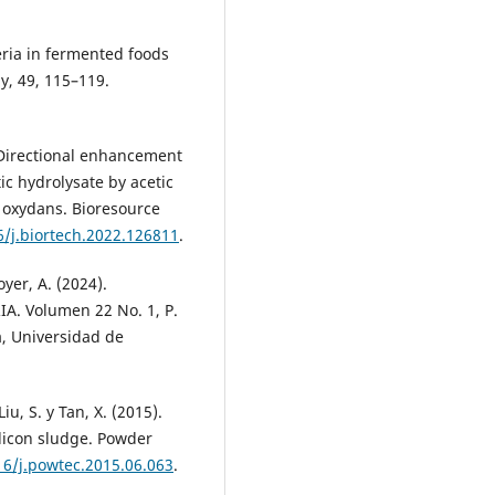
teria in fermented foods
y, 49, 115–119.
2). Directional enhancement
ic hydrolysate by acetic
 oxydans. Bioresource
6/j.biortech.2022.126811
.
yer, A. (2024).
. Volumen 22 No. 1, P.
a, Universidad de
Liu, S. y Tan, X. (2015).
ilicon sludge. Powder
16/j.powtec.2015.06.063
.