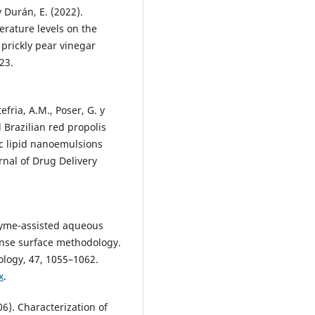
y Durán, E. (2022).
erature levels on the
 prickly pear vinegar
23.
tefria, A.M., Poser, G. y
l Brazilian red propolis
c lipid nanoemulsions
nal of Drug Delivery
nzyme-assisted aqueous
ponse surface methodology.
ology, 47, 1055–1062.
x
.
006). Characterization of