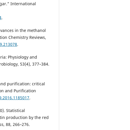
egar.” International
4
.
 advances in the methanol
ation Chemistry Reviews,
19.213078
.
eria: Physiology and
robiology, 53(4), 377–384.
nd purification: critical
on and Purification
19.2016.1185017
.
). Statistical
tin production by the red
s, 88, 266–276.