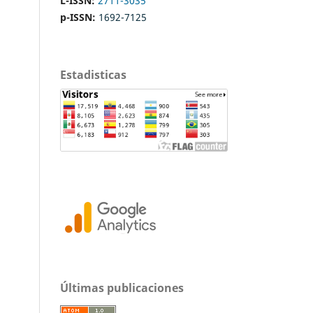
L-ISSN:
2711-3035
p-ISSN:
1692-7125
Estadisticas
Últimas publicaciones