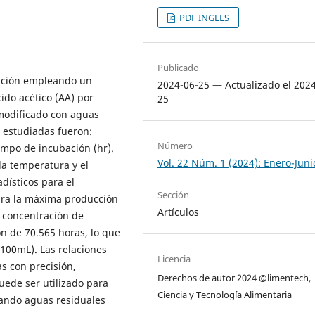
PDF INGLES
Publicado
zación empleando un
2024-06-25 — Actualizado el 202
ido acético (AA) por
25
modificado con aguas
s estudiadas fueron:
Número
empo de incubación (hr).
Vol. 22 Núm. 1 (2024): Enero-Juni
la temperatura y el
dísticos para el
Sección
ara la máxima producción
Artículos
 concentración de
ón de 70.565 horas, lo que
100mL). Las relaciones
Licencia
as con precisión,
Derechos de autor 2024 @limentech,
ede ser utilizado para
Ciencia y Tecnología Alimentaria
zando aguas residuales