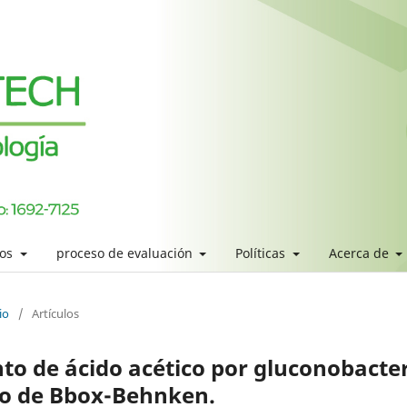
los
proceso de evaluación
Políticas
Acerca de
io
/
Artículos
to de ácido acético por gluconobacte
ño de Bbox-Behnken.