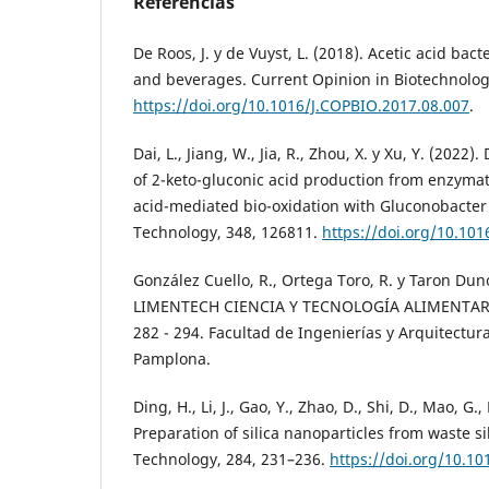
Referencias
De Roos, J. y de Vuyst, L. (2018). Acetic acid bac
and beverages. Current Opinion in Biotechnolog
https://doi.org/10.1016/J.COPBIO.2017.08.007
.
Dai, L., Jiang, W., Jia, R., Zhou, X. y Xu, Y. (202
of 2-keto-gluconic acid production from enzymat
acid-mediated bio-oxidation with Gluconobacter
Technology, 348, 126811.
https://doi.org/10.101
González Cuello, R., Ortega Toro, R. y Taron Duno
LIMENTECH CIENCIA Y TECNOLOGÍA ALIMENTARIA
282 - 294. Facultad de Ingenierías y Arquitectur
Pamplona.
Ding, H., Li, J., Gao, Y., Zhao, D., Shi, D., Mao, G., 
Preparation of silica nanoparticles from waste s
Technology, 284, 231–236.
https://doi.org/10.10