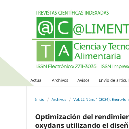
Actual
Archivos
Avisos
Envío de artícu
Inicio
/
Archivos
/
Vol. 22 Núm. 1 (2024): Enero-Jun
Optimización del rendimien
oxydans utilizando el dise