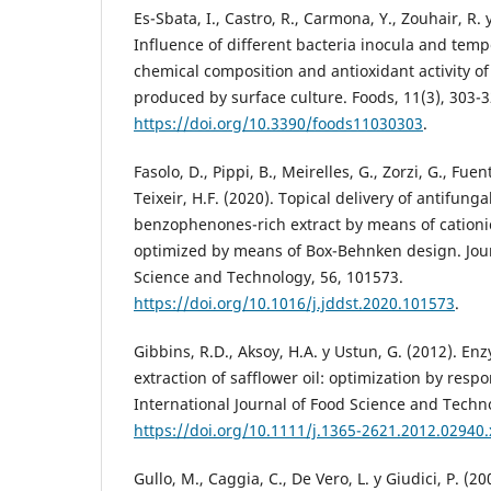
Es-Sbata, I., Castro, R., Carmona, Y., Zouhair, R. 
Influence of different bacteria inocula and temp
chemical composition and antioxidant activity of
produced by surface culture. Foods, 11(3), 303-3
https://doi.org/10.3390/foods11030303
.
Fasolo, D., Pippi, B., Meirelles, G., Zorzi, G., Fuen
Teixeir, H.F. (2020). Topical delivery of antifunga
benzophenones-rich extract by means of cationi
optimized by means of Box-Behnken design. Jour
Science and Technology, 56, 101573.
https://doi.org/10.1016/j.jddst.2020.101573
.
Gibbins, R.D., Aksoy, H.A. y Ustun, G. (2012). E
extraction of safflower oil: optimization by res
International Journal of Food Science and Techn
https://doi.org/10.1111/j.1365-2621.2012.02940.
Gullo, M., Caggia, C., De Vero, L. y Giudici, P. (2