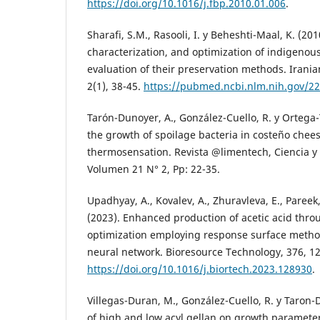
https://doi.org/10.1016/j.fbp.2010.01.006
.
Sharafi, S.M., Rasooli, I. y Beheshti-Maal, K. (2010
characterization, and optimization of indigenous
evaluation of their preservation methods. Irania
2(1), 38-45.
https://pubmed.ncbi.nlm.nih.gov/2
Tarón-Dunoyer, A., González-Cuello, R. y Ortega-
the growth of spoilage bacteria in costeño chee
thermosensation. Revista @limentech, Ciencia y 
Volumen 21 N° 2, Pp: 22-35.
Upadhyay, A., Kovalev, A., Zhuravleva, E., Pareek
(2023). Enhanced production of acetic acid thro
optimization employing response surface method
neural network. Bioresource Technology, 376, 1
https://doi.org/10.1016/j.biortech.2023.128930
.
Villegas-Duran, M., González-Cuello, R. y Taron-D
of high and low acyl gellan on growth parameter