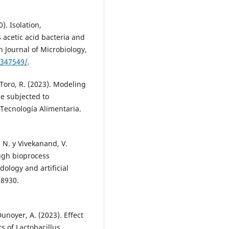
). Isolation,
 acetic acid bacteria and
n Journal of Microbiology,
2347549/
.
Toro, R. (2023). Modeling
se subjected to
Tecnología Alimentaria.
, N. y Vivekanand, V.
ugh bioprocess
ology and artificial
28930.
unoyer, A. (2023). Effect
s of Lactobacillus