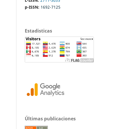
L-ISSN:
2711-3035
p-ISSN:
1692-7125
Estadisticas
Últimas publicaciones