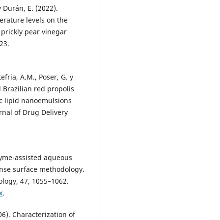
y Durán, E. (2022).
erature levels on the
 prickly pear vinegar
23.
tefria, A.M., Poser, G. y
l Brazilian red propolis
c lipid nanoemulsions
nal of Drug Delivery
nzyme-assisted aqueous
ponse surface methodology.
ology, 47, 1055–1062.
x
.
006). Characterization of