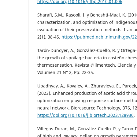
https://doi.org/10.1016/j.fbp.2010.01.006
.
Sharafi, S.M., Rasooli, I. y Beheshti-Maal, K. (2010
characterization, and optimization of indigenous
evaluation of their preservation methods. Irania
2(1), 38-45.
https://pubmed.ncbi.nlm.nih.gov/2
Tarón-Dunoyer, A., González-Cuello, R. y Ortega-
the growth of spoilage bacteria in costeño chee
thermosensation. Revista @limentech, Ciencia y 
Volumen 21 N° 2, Pp: 22-35.
Upadhyay, A., Kovalev, A., Zhuravleva, E., Pareek
(2023). Enhanced production of acetic acid thro
optimization employing response surface method
neural network. Bioresource Technology, 376, 1
https://doi.org/10.1016/j.biortech.2023.128930
.
Villegas-Duran, M., González-Cuello, R. y Taron-D
of high and low acyl gellan on growth parameter