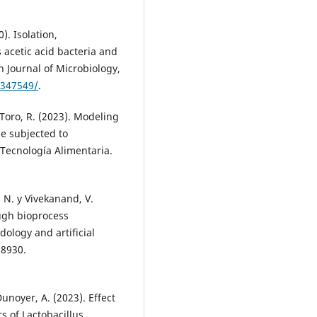
). Isolation,
 acetic acid bacteria and
n Journal of Microbiology,
2347549/
.
Toro, R. (2023). Modeling
se subjected to
Tecnología Alimentaria.
, N. y Vivekanand, V.
ugh bioprocess
ology and artificial
28930.
unoyer, A. (2023). Effect
s of Lactobacillus