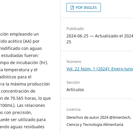
PDF INGLES
Publicado
zación empleando un
2024-06-25 — Actualizado el 202
ido acético (AA) por
25
modificado con aguas
s estudiadas fueron:
Número
empo de incubación (hr).
Vol. 22 Núm. 1 (2024): Enero-Juni
la temperatura y el
dísticos para el
Sección
ara la máxima producción
Artículos
 concentración de
ón de 70.565 horas, lo que
100mL). Las relaciones
Licencia
as con precisión,
Derechos de autor 2024 @limentech,
ede ser utilizado para
Ciencia y Tecnología Alimentaria
zando aguas residuales