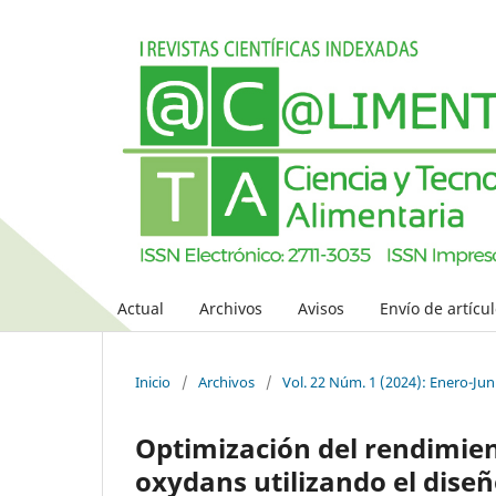
Actual
Archivos
Avisos
Envío de artícu
Inicio
/
Archivos
/
Vol. 22 Núm. 1 (2024): Enero-Jun
Optimización del rendimien
oxydans utilizando el dise