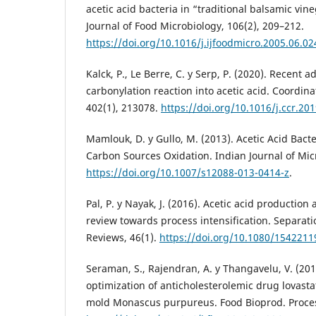
acetic acid bacteria in “traditional balsamic vin
Journal of Food Microbiology, 106(2), 209–212.
https://doi.org/10.1016/j.ijfoodmicro.2005.06.02
Kalck, P., Le Berre, C. y Serp, P. (2020). Recent
carbonylation reaction into acetic acid. Coordin
402(1), 213078.
https://doi.org/10.1016/j.ccr.20
Mamlouk, D. y Gullo, M. (2013). Acetic Acid Bact
Carbon Sources Oxidation. Indian Journal of Mic
https://doi.org/10.1007/s12088-013-0414-z
.
Pal, P. y Nayak, J. (2016). Acetic acid production a
review towards process intensification. Separati
Reviews, 46(1).
https://doi.org/10.1080/154221
Seraman, S., Rajendran, A. y Thangavelu, V. (2010
optimization of anticholesterolemic drug lovasta
mold Monascus purpureus. Food Bioprod. Proces