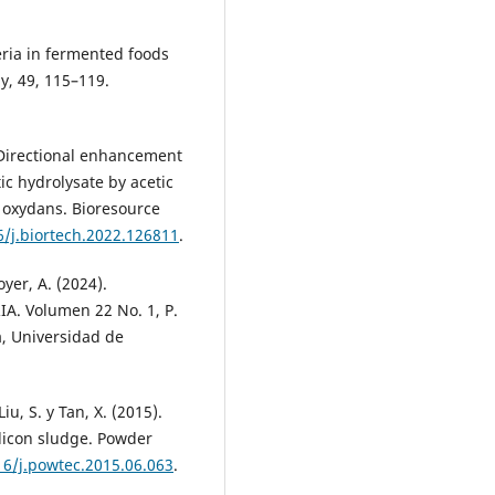
teria in fermented foods
y, 49, 115–119.
2). Directional enhancement
ic hydrolysate by acetic
 oxydans. Bioresource
6/j.biortech.2022.126811
.
yer, A. (2024).
. Volumen 22 No. 1, P.
a, Universidad de
Liu, S. y Tan, X. (2015).
ilicon sludge. Powder
16/j.powtec.2015.06.063
.