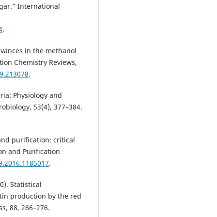
egar.” International
4
.
 advances in the methanol
ation Chemistry Reviews,
19.213078
.
eria: Physiology and
robiology, 53(4), 377–384.
nd purification: critical
on and Purification
19.2016.1185017
.
). Statistical
tin production by the red
s, 88, 266–276.