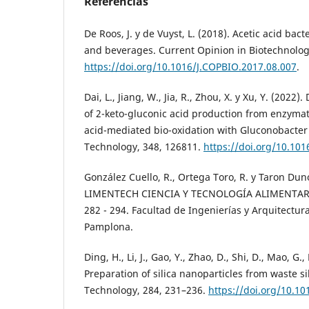
Referencias
De Roos, J. y de Vuyst, L. (2018). Acetic acid bac
and beverages. Current Opinion in Biotechnolog
https://doi.org/10.1016/J.COPBIO.2017.08.007
.
Dai, L., Jiang, W., Jia, R., Zhou, X. y Xu, Y. (202
of 2-keto-gluconic acid production from enzymat
acid-mediated bio-oxidation with Gluconobacter
Technology, 348, 126811.
https://doi.org/10.101
González Cuello, R., Ortega Toro, R. y Taron Duno
LIMENTECH CIENCIA Y TECNOLOGÍA ALIMENTARIA
282 - 294. Facultad de Ingenierías y Arquitectur
Pamplona.
Ding, H., Li, J., Gao, Y., Zhao, D., Shi, D., Mao, G., 
Preparation of silica nanoparticles from waste s
Technology, 284, 231–236.
https://doi.org/10.10