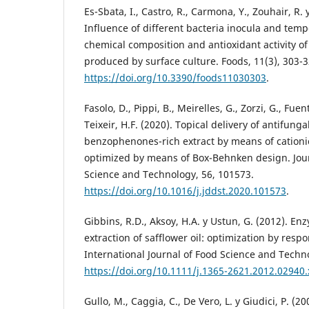
Es-Sbata, I., Castro, R., Carmona, Y., Zouhair, R. 
Influence of different bacteria inocula and temp
chemical composition and antioxidant activity of
produced by surface culture. Foods, 11(3), 303-3
https://doi.org/10.3390/foods11030303
.
Fasolo, D., Pippi, B., Meirelles, G., Zorzi, G., Fuen
Teixeir, H.F. (2020). Topical delivery of antifunga
benzophenones-rich extract by means of cationi
optimized by means of Box-Behnken design. Jour
Science and Technology, 56, 101573.
https://doi.org/10.1016/j.jddst.2020.101573
.
Gibbins, R.D., Aksoy, H.A. y Ustun, G. (2012). E
extraction of safflower oil: optimization by res
International Journal of Food Science and Techn
https://doi.org/10.1111/j.1365-2621.2012.02940.
Gullo, M., Caggia, C., De Vero, L. y Giudici, P. (2