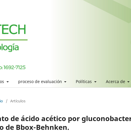
los
proceso de evaluación
Políticas
Acerca de
io
/
Artículos
to de ácido acético por gluconobacte
ño de Bbox-Behnken.