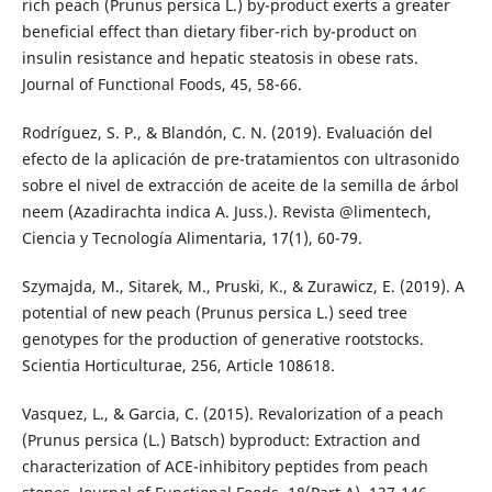
rich peach (Prunus persica L.) by-product exerts a greater
beneficial effect than dietary fiber-rich by-product on
insulin resistance and hepatic steatosis in obese rats.
Journal of Functional Foods, 45, 58-66.
Rodríguez, S. P., & Blandón, C. N. (2019). Evaluación del
efecto de la aplicación de pre-tratamientos con ultrasonido
sobre el nivel de extracción de aceite de la semilla de árbol
neem (Azadirachta indica A. Juss.). Revista @limentech,
Ciencia y Tecnología Alimentaria, 17(1), 60-79.
Szymajda, M., Sitarek, M., Pruski, K., & Zurawicz, E. (2019). A
potential of new peach (Prunus persica L.) seed tree
genotypes for the production of generative rootstocks.
Scientia Horticulturae, 256, Article 108618.
Vasquez, L., & Garcia, C. (2015). Revalorization of a peach
(Prunus persica (L.) Batsch) byproduct: Extraction and
characterization of ACE-inhibitory peptides from peach