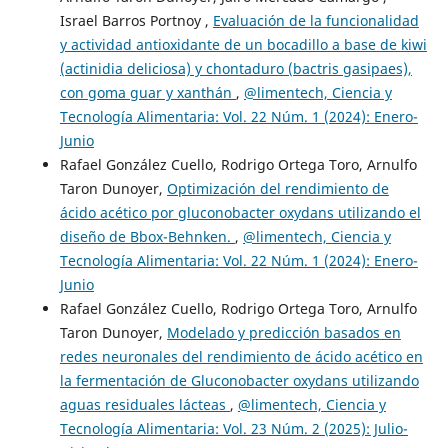
Israel Barros Portnoy ,
Evaluación de la funcionalidad
y actividad antioxidante de un bocadillo a base de kiwi
(actinidia deliciosa) y chontaduro (bactris gasipaes),
con goma guar y xanthán
,
@limentech, Ciencia y
Tecnología Alimentaria: Vol. 22 Núm. 1 (2024): Enero-
Junio
Rafael González Cuello, Rodrigo Ortega Toro, Arnulfo
Taron Dunoyer,
Optimización del rendimiento de
ácido acético por gluconobacter oxydans utilizando el
diseño de Bbox-Behnken.
,
@limentech, Ciencia y
Tecnología Alimentaria: Vol. 22 Núm. 1 (2024): Enero-
Junio
Rafael González Cuello, Rodrigo Ortega Toro, Arnulfo
Taron Dunoyer,
Modelado y predicción basados en
redes neuronales del rendimiento de ácido acético en
la fermentación de Gluconobacter oxydans utilizando
aguas residuales lácteas
,
@limentech, Ciencia y
Tecnología Alimentaria: Vol. 23 Núm. 2 (2025): Julio-