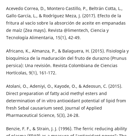
Acevedo Correa, D., Montero Castillo, P., Beltrán Cotta, L.,
Gallo García, L., & Rodríguez Meza, J. (2017). Efecto de la
fritura al vacío sobre la absorción de aceite en empanadas
de maíz (Zea mays). Revista @limentech, Ciencia y
Tecnología Alimentaria, 15(1), 42-49.
Africano, K., Almanza, P., & Balaguera, H. (2015). Fisiología y
bioquímica de la maduración del fruto de durazno (Prunus
persica): Una revisión. Revista Colombiana de Ciencias
Hortícolas, 9(1), 161-172.
Atolani, O., Adeniyi, O., Kayode, O., & Adeosun, C. (2015).
Direct preparation of fatty acid methyl esters and
determination of in vitro antioxidant potential of lipid from
fresh Sebal causarium seed. Journal of Applied
Pharmaceutical Science, 5(3), 24-28.
Benzie, F. F., & Strain, J. J. (1996). The ferric reducing ability
of plasma (FRAP) as a measure of “antioxidant power”: The