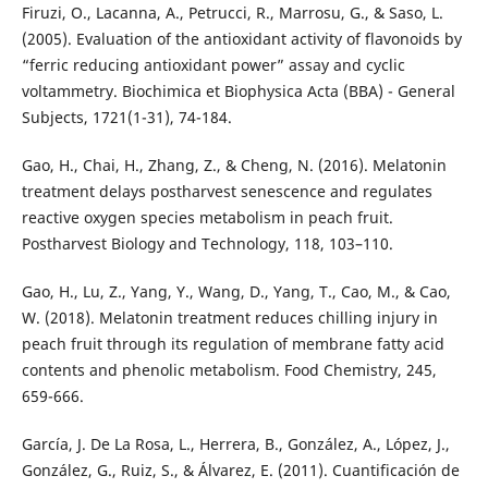
Firuzi, O., Lacanna, A., Petrucci, R., Marrosu, G., & Saso, L.
(2005). Evaluation of the antioxidant activity of flavonoids by
“ferric reducing antioxidant power” assay and cyclic
voltammetry. Biochimica et Biophysica Acta (BBA) - General
Subjects, 1721(1-31), 74-184.
Gao, H., Chai, H., Zhang, Z., & Cheng, N. (2016). Melatonin
treatment delays postharvest senescence and regulates
reactive oxygen species metabolism in peach fruit.
Postharvest Biology and Technology, 118, 103–110.
Gao, H., Lu, Z., Yang, Y., Wang, D., Yang, T., Cao, M., & Cao,
W. (2018). Melatonin treatment reduces chilling injury in
peach fruit through its regulation of membrane fatty acid
contents and phenolic metabolism. Food Chemistry, 245,
659-666.
García, J. De La Rosa, L., Herrera, B., González, A., López, J.,
González, G., Ruiz, S., & Álvarez, E. (2011). Cuantificación de