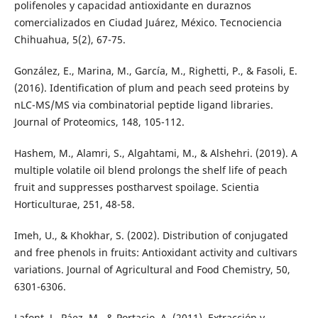
polifenoles y capacidad antioxidante en duraznos
comercializados en Ciudad Juárez, México. Tecnociencia
Chihuahua, 5(2), 67-75.
González, E., Marina, M., García, M., Righetti, P., & Fasoli, E.
(2016). Identification of plum and peach seed proteins by
nLC-MS/MS via combinatorial peptide ligand libraries.
Journal of Proteomics, 148, 105-112.
Hashem, M., Alamri, S., Algahtami, M., & Alshehri. (2019). A
multiple volatile oil blend prolongs the shelf life of peach
fruit and suppresses postharvest spoilage. Scientia
Horticulturae, 251, 48-58.
Imeh, U., & Khokhar, S. (2002). Distribution of conjugated
and free phenols in fruits: Antioxidant activity and cultivars
variations. Journal of Agricultural and Food Chemistry, 50,
6301-6306.
Lafont, J., Páez, M., & Portacio, A. (2011). Extracción y