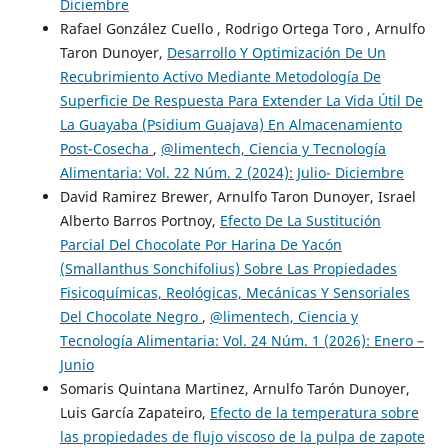
Diciembre
Rafael González Cuello , Rodrigo Ortega Toro , Arnulfo
Taron Dunoyer,
Desarrollo Y Optimización De Un
Recubrimiento Activo Mediante Metodología De
Superficie De Respuesta Para Extender La Vida Útil De
La Guayaba (Psidium Guajava) En Almacenamiento
Post-Cosecha
,
@limentech, Ciencia y Tecnología
Alimentaria: Vol. 22 Núm. 2 (2024): Julio- Diciembre
David Ramirez Brewer, Arnulfo Taron Dunoyer, Israel
Alberto Barros Portnoy,
Efecto De La Sustitución
Parcial Del Chocolate Por Harina De Yacón
(Smallanthus Sonchifolius) Sobre Las Propiedades
Fisicoquímicas, Reológicas, Mecánicas Y Sensoriales
Del Chocolate Negro
,
@limentech, Ciencia y
Tecnología Alimentaria: Vol. 24 Núm. 1 (2026): Enero –
Junio
Somaris Quintana Martinez, Arnulfo Tarón Dunoyer,
Luis García Zapateiro,
Efecto de la temperatura sobre
las propiedades de flujo viscoso de la pulpa de zapote