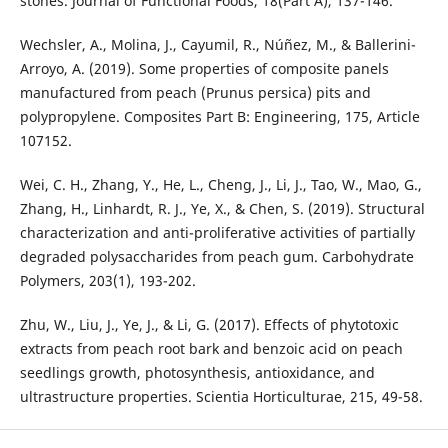
stones. Journal of Functional Foods, 18(Part A), 137-146.
Wechsler, A., Molina, J., Cayumil, R., Núñez, M., & Ballerini-
Arroyo, A. (2019). Some properties of composite panels
manufactured from peach (Prunus persica) pits and
polypropylene. Composites Part B: Engineering, 175, Article
107152.
Wei, C. H., Zhang, Y., He, L., Cheng, J., Li, J., Tao, W., Mao, G.,
Zhang, H., Linhardt, R. J., Ye, X., & Chen, S. (2019). Structural
characterization and anti-proliferative activities of partially
degraded polysaccharides from peach gum. Carbohydrate
Polymers, 203(1), 193-202.
Zhu, W., Liu, J., Ye, J., & Li, G. (2017). Effects of phytotoxic
extracts from peach root bark and benzoic acid on peach
seedlings growth, photosynthesis, antioxidance, and
ultrastructure properties. Scientia Horticulturae, 215, 49-58.