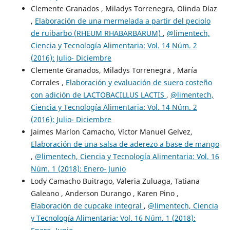
Clemente Granados , Miladys Torrenegra, Olinda Díaz
,
Elaboración de una mermelada a partir del peciolo
de ruibarbo (RHEUM RHABARBARUM)
,
@limentech,
Ciencia y Tecnología Alimentaria: Vol. 14 Núm. 2
(2016): Julio- Diciembre
Clemente Granados, Miladys Torrenegra , María
Corrales ,
Elaboración y evaluación de suero costeño
con adición de LACTOBACILLUS LACTIS
,
@limentech,
Ciencia y Tecnología Alimentaria: Vol. 14 Núm. 2
(2016): Julio- Diciembre
Jaimes Marlon Camacho, Víctor Manuel Gelvez,
Elaboración de una salsa de aderezo a base de mango
,
@limentech, Ciencia y Tecnología Alimentaria: Vol. 16
Núm. 1 (2018): Enero- Junio
Lody Camacho Buitrago, Valeria Zuluaga, Tatiana
Galeano , Anderson Durango , Karen Pino ,
Elaboración de cupcake integral
,
@limentech, Ciencia
y Tecnología Alimentaria: Vol. 16 Núm. 1 (2018):