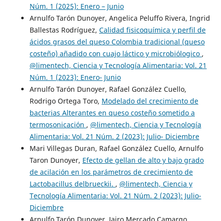
Núm. 1 (2025): Enero – Junio
Arnulfo Tarón Dunoyer, Angelica Peluffo Rivera, Ingrid
Ballestas Rodríguez,
Calidad fisicoquímica y perfil de
ácidos grasos del queso Colombia tradicional (queso
costeño) añadido con cuajo láctico y microbiólogico
,
@limentech, Ciencia y Tecnología Alimentaria: Vol. 21
Núm. 1 (2023): Enero- Junio
Arnulfo Tarón Dunoyer, Rafael González Cuello,
Rodrigo Ortega Toro,
Modelado del crecimiento de
bacterias Alterantes en queso costeño sometido a
termosonicación
,
@limentech, Ciencia y Tecnología
Alimentaria: Vol. 21 Núm. 2 (2023): Julio- Diciembre
Mari Villegas Duran, Rafael González Cuello, Arnulfo
Taron Dunoyer,
Efecto de gellan de alto y bajo grado
de acilación en los parámetros de crecimiento de
Lactobacillus delbrueckii.
,
@limentech, Ciencia y
Tecnología Alimentaria: Vol. 21 Núm. 2 (2023): Julio-
Diciembre
Arnulfo Tarón Dunoyer, Jairo Mercado Camargo ,