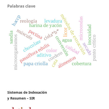
Palabras clave
métodos de extracción
haccp
microondas
reología
levadura
harina de yacón
inocuidad
músculo
licor
ciela*b*
pectina
sandia
microorganismos
punto crítico
conversión
agua
chocolate
secado
passiflora edulis
calidad
color
cordero
aditivo
alimentos
cata
papa criolla
cobertura
Sistemas de Indexación
y Resumen – SIR