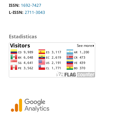
ISSN:
1692-7427
L-ISSN:
2711-3043
Estadisticas