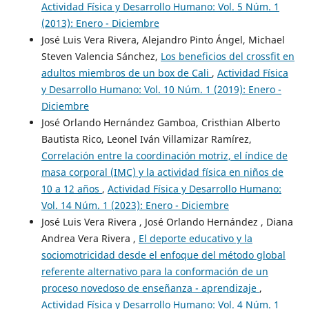
Actividad Física y Desarrollo Humano: Vol. 5 Núm. 1
(2013): Enero - Diciembre
José Luis Vera Rivera, Alejandro Pinto Ángel, Michael
Steven Valencia Sánchez,
Los beneficios del crossfit en
adultos miembros de un box de Cali
,
Actividad Física
y Desarrollo Humano: Vol. 10 Núm. 1 (2019): Enero -
Diciembre
José Orlando Hernández Gamboa, Cristhian Alberto
Bautista Rico, Leonel Iván Villamizar Ramírez,
Correlación entre la coordinación motriz, el índice de
masa corporal (IMC) y la actividad física en niños de
10 a 12 años
,
Actividad Física y Desarrollo Humano:
Vol. 14 Núm. 1 (2023): Enero - Diciembre
José Luis Vera Rivera , José Orlando Hernández , Diana
Andrea Vera Rivera ,
El deporte educativo y la
sociomotricidad desde el enfoque del método global
referente alternativo para la conformación de un
proceso novedoso de enseñanza - aprendizaje
,
Actividad Física y Desarrollo Humano: Vol. 4 Núm. 1