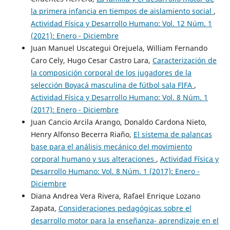
la primera infancia en tiempos de aislamiento social
,
Actividad Física y Desarrollo Humano: Vol. 12 Núm. 1
(2021): Enero - Diciembre
Juan Manuel Uscategui Orejuela, William Fernando
Caro Cely, Hugo Cesar Castro Lara,
Caracterización de
la composición corporal de los jugadores de la
selección Boyacá masculina de fútbol sala FIFA
,
Actividad Física y Desarrollo Humano: Vol. 8 Núm. 1
(2017): Enero - Diciembre
Juan Cancio Arcila Arango, Donaldo Cardona Nieto,
Henry Alfonso Becerra Riaño,
El sistema de palancas
base para el análisis mecánico del movimiento
corporal humano y sus alteraciones
,
Actividad Física y
Desarrollo Humano: Vol. 8 Núm. 1 (2017): Enero -
Diciembre
Diana Andrea Vera Rivera, Rafael Enrique Lozano
Zapata,
Consideraciones pedagógicas sobre el
desarrollo motor para la enseñanza- aprendizaje en el