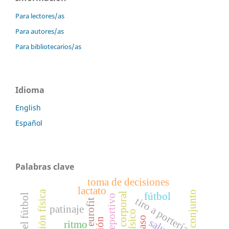
Para lectores/as
Para autores/as
Para bibliotecarios/as
Idioma
English
Español
Palabras clave
toma de decisiones
lactato
condición física
fútbol
tiro a portería
eurofit
patinaje
salud
ritmo