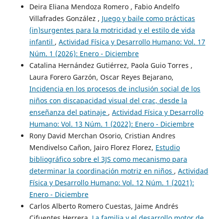
Deira Eliana Mendoza Romero , Fabio Andelfo
Villafrades González ,
Juego y baile como prácticas
(in)surgentes para la motricidad y el estilo de vida
infantil
,
Actividad Física y Desarrollo Humano: Vol. 17
Núm. 1 (2026): Enero - Diciembre
Catalina Hernández Gutiérrez, Paola Guio Torres ,
Laura Forero Garzón, Oscar Reyes Bejarano,
Incidencia en los procesos de inclusión social de los
niños con discapacidad visual del crac, desde la
enseñanza del patinaje
,
Actividad Física y Desarrollo
Humano: Vol. 13 Núm. 1 (2022): Enero - Diciembre
Rony David Merchan Osorio, Cristian Andres
Mendivelso Cañon, Jairo Florez Florez,
Estudio
bibliográfico sobre el 3JS como mecanismo para
determinar la coordinación motriz en niños
,
Actividad
Física y Desarrollo Humano: Vol. 12 Núm. 1 (2021):
Enero - Diciembre
Carlos Alberto Romero Cuestas, Jaime Andrés
Cifuentes Herrera,
La familia y el desarrollo motor de