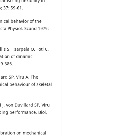
amstring flexibility in
; 37: 59-61.
nical behavior of the
cta Physiol. Scand 1979;
lis S, Tsarpela O, Foti C,
ation of dinamic
79-386.
lard SP, Viru A. The
ical behaviour of skeletal
 J, von Duvillard SP, Viru
ping performance. Biol.
vibration on mechanical