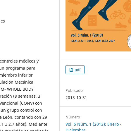
nes
 controles médicos y
o un programa para
pdf
 miembro inferior
ulación Mecánica
(EMM- WHOLE BODY
Publicado
ración (8 semanas, 3
2013-10-31
nvencional (CONV) con
e un grupo control con
Número
de León, contando con 29
Vol. 5 Núm. 1 (2013): Enero -
,1 ± 2,7 años). Mediante
Diciembre