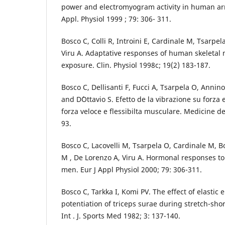
power and electromyogram activity in human arm 
Appl. Physiol 1999 ; 79: 306- 311.
Bosco C, Colli R, Introini E, Cardinale M, Tsarpel
Viru A. Adaptative responses of human skeletal m
exposure. Clin. Physiol 1998c; 19(2) 183-187.
Bosco C, Dellisanti F, Fucci A, Tsarpela O, Annino
and D´Ottavio S. Efetto de la vibrazione su forza 
forza veloce e flessibilta musculare. Medicine de
93.
Bosco C, Lacovelli M, Tsarpela O, Cardinale M, Bon
M , De Lorenzo A, Viru A. Hormonal responses to
men. Eur J Appl Physiol 2000; 79: 306-311.
Bosco C, Tarkka I, Komi PV. The effect of elastic
potentiation of triceps surae during stretch-shor
Int . J. Sports Med 1982; 3: 137-140.