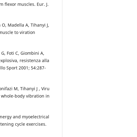
flexor muscles. Eur. J.
a O, Madella A, Tihanyi J,
uscle to viration
 G, Foti C, Giombini A,
explosiva, resistenza alla
llo Sport 2001; 54:287-
ifazi M, Tihanyi J , Viru
 whole-body vibration in
 energy and myoelectrical
tening cycle exercises.