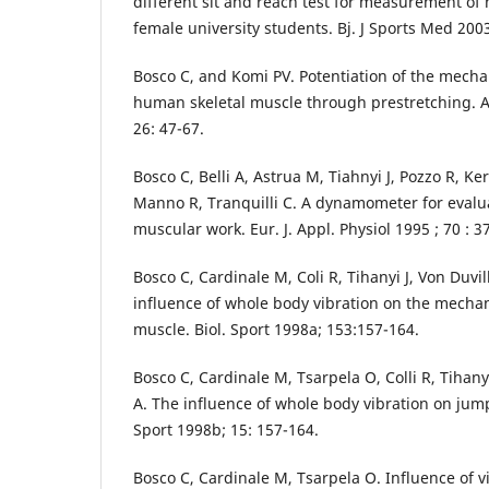
different sit and reach test for measurement of h
female university students. Bj. J Sports Med 2003
Bosco C, and Komi PV. Potentiation of the mecha
human skeletal muscle through prestretching. A
26: 47-67.
Bosco C, Belli A, Astrua M, Tiahnyi J, Pozzo R, Kerl
Manno R, Tranquilli C. A dynamometer for evalu
muscular work. Eur. J. Appl. Physiol 1995 ; 70 : 3
Bosco C, Cardinale M, Coli R, Tihanyi J, Von Duvil
influence of whole body vibration on the mechan
muscle. Biol. Sport 1998a; 153:157-164.
Bosco C, Cardinale M, Tsarpela O, Colli R, Tihanyi
A. The influence of whole body vibration on jum
Sport 1998b; 15: 157-164.
Bosco C, Cardinale M, Tsarpela O. Influence of 