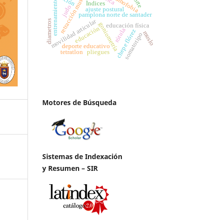
retracción muscular
homofobia
entrenamiento
Índices
judo
ajuste postural
pamplona norte de santader
movilidad articular
diametros
goniometría
educación física
educación
rótula
chepe flórez
muslo
somatotipo
deporte educativo
tetratlon
pliegues
Motores de Búsqueda
Sistemas de Indexación
y Resumen – SIR