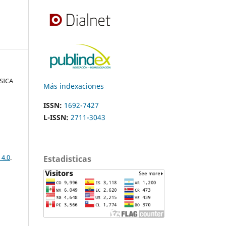
ÍSICA
Más indexaciones
ISSN:
1692-7427
L-ISSN:
2711-3043
 4.0
.
Estadisticas