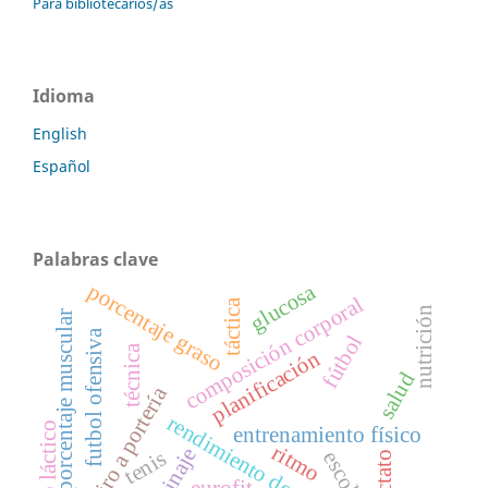
Para bibliotecarios/as
Idioma
English
Español
Palabras clave
glucosa
porcentaje graso
composición corporal
táctica
nutrición
porcentaje muscular
futbol ofensiva
fútbol
técnica
planificación
salud
tiro a portería
rendimiento deportivo
Ácido láctico
entrenamiento físico
ritmo
patinaje
tenis
lactato
eurofit