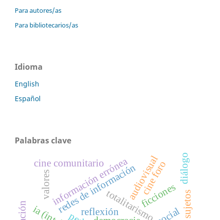
Para autores/as
Para bibliotecarios/as
Idioma
English
Español
Palabras clave
diálogo
audiovisual
información errónea
cine comunitario
cine foro
redes de información
valores
ficciones
totalitarismo
sujetos
reflexión