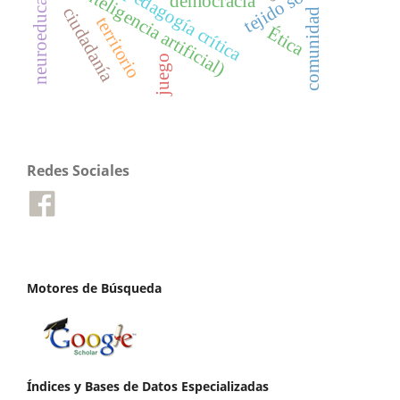
neuroeducación
ia (inteligencia artificial)
tejido social
pedagogía crítica
democracia
ciudadanía
comunidad
territorio
Ética
juego
Redes Sociales
Motores de Búsqueda
Índices y Bases de Datos Especializadas