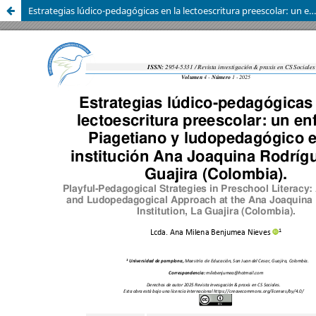
Estrategias lúdico-pedagógicas en la lectoescritura preescolar: un enfoque Piagetiano y ludopedagógico en la institución Ana Joaquina Rodríguez, La Guajira (Colombia)