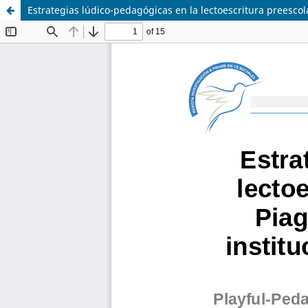
Estrategias lúdico-pedagógicas en la lectoescritura preesco