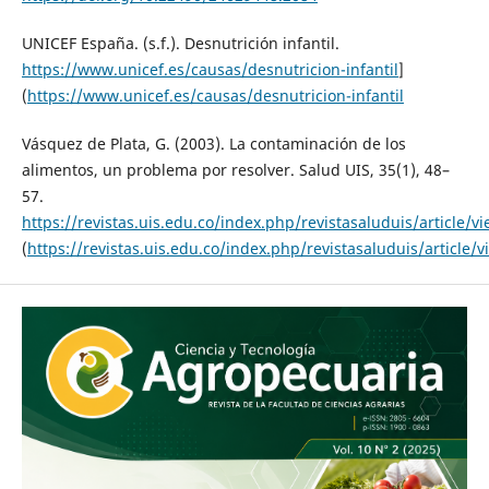
UNICEF España. (s.f.). Desnutrición infantil.
https://www.unicef.es/causas/desnutricion-infantil
]
(
https://www.unicef.es/causas/desnutricion-infantil
Vásquez de Plata, G. (2003). La contaminación de los
alimentos, un problema por resolver. Salud UIS, 35(1), 48–
57.
https://revistas.uis.edu.co/index.php/revistasaluduis/article/v
(
https://revistas.uis.edu.co/index.php/revistasaluduis/article/