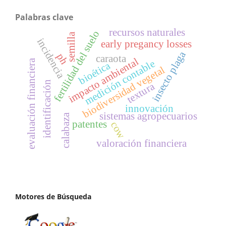
Palabras clave
recursos naturales
fertilidad del suelo
semilla
incidencia
early pregancy losses
insecto plaga
ph
caraota
impacto ambiental
evaluación financiera
medición contable
bioética
biodiversidad vegetal
identificación
textura
innovación
sistemas agropecuarios
calabaza
patentes
cow
valoración financiera
Motores de Búsqueda