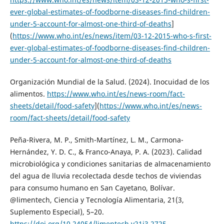
ever-global-estimates-of-foodborne-diseases-find-children-
under-5-account-for-almost-one-third-of-deaths
]
(
https://www.who.int/es/news/item/03-12-2015-who-s-first-
ever-global-estimates-of-foodborne-diseases-find-children-
under-5-account-for-almost-one-third-of-deaths
Organización Mundial de la Salud. (2024). Inocuidad de los
alimentos.
https://www.who.int/es/news-room/fact-
sheets/detail/food-safety
](
https://www.who.int/es/news-
room/fact-sheets/detail/food-safety
Peña-Rivera, M. P., Smith-Martínez, L. M., Carmona-
Hernández, Y. D. C., & Franco-Anaya, P. A. (2023). Calidad
microbiológica y condiciones sanitarias de almacenamiento
del agua de lluvia recolectada desde techos de viviendas
para consumo humano en San Cayetano, Bolívar.
@limentech, Ciencia y Tecnología Alimentaria, 21(3,
Suplemento Especial), 5–20.
https://doi.org/10.24054/limentech.v21i3.2725