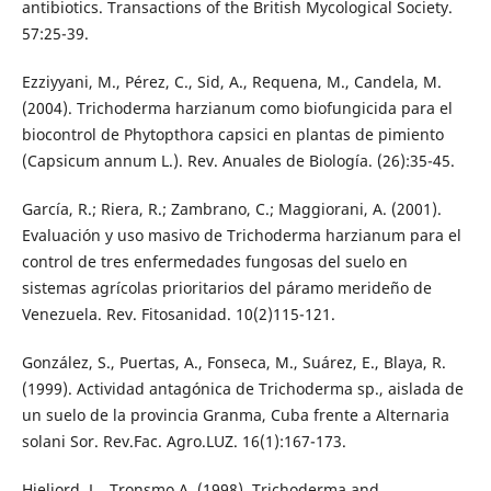
antibiotics. Transactions of the British Mycological Society.
57:25-39.
Ezziyyani, M., Pérez, C., Sid, A., Requena, M., Candela, M.
(2004). Trichoderma harzianum como biofungicida para el
biocontrol de Phytopthora capsici en plantas de pimiento
(Capsicum annum L.). Rev. Anuales de Biología. (26):35-45.
García, R.; Riera, R.; Zambrano, C.; Maggiorani, A. (2001).
Evaluación y uso masivo de Trichoderma harzianum para el
control de tres enfermedades fungosas del suelo en
sistemas agrícolas prioritarios del páramo merideño de
Venezuela. Rev. Fitosanidad. 10(2)115-121.
González, S., Puertas, A., Fonseca, M., Suárez, E., Blaya, R.
(1999). Actividad antagónica de Trichoderma sp., aislada de
un suelo de la provincia Granma, Cuba frente a Alternaria
solani Sor. Rev.Fac. Agro.LUZ. 16(1):167-173.
Hjeljord, L., Tronsmo A. (1998). Trichoderma and