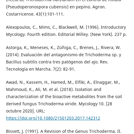
(Pseudoperonospora cubensis) en pepino. Agron.
Costarricense. 43(1):101-111.
Alexopoulos, C., Mims, C., Blackwell, M. (1996). Introductory
Mycology. Fourth edition. Editorial Willey. (New York). 237 p.
Astorga, K., Meneses, K., Zúñiga, C., Brenes, J., Rivera, W.
(2014). Evaluación del antagonismo de Trichoderma sp. y
Bacillus subtilis contra tres patógenos del ajo. Rev.
Tecnología en Marcha. 7(2): 82-91.
Awad, N., Kassem, H., Hamed, M., Elfiki, A., Elnaggar, M.,
Mahmoud, K., Ali, M. et al. (2018). Isolation and
characterization of the bioactive metabolites from the soil
derived fungus Trichoderma viride. Mycology 10. [28
octubre 2020]. URL:
https://doi.org/10.1080/21501203.2017.142312
Bissett, J. (1991). A Revision of the Genus Trichoderma. II.