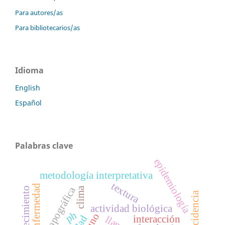
Para autores/as
Para bibliotecarios/as
Idioma
English
Español
Palabras clave
epidemiología
metodología interpretativa
textura
enfermedad
microtopográfica
clima
crecimiento
incidencia
actividad biológica
ph
signo
interacción