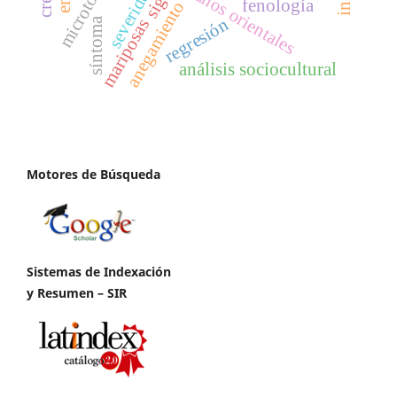
severidad
llanos orientales
fenología
anegamiento
regresión
síntoma
mariposas
análisis sociocultural
Motores de Búsqueda
Sistemas de Indexación
y Resumen – SIR