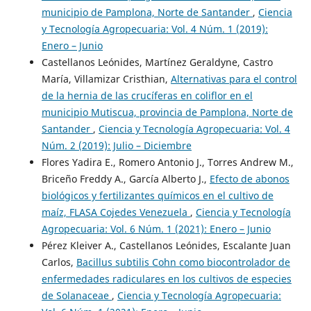
municipio de Pamplona, Norte de Santander
,
Ciencia
y Tecnología Agropecuaria: Vol. 4 Núm. 1 (2019):
Enero – Junio
Castellanos Leónides, Martínez Geraldyne, Castro
María, Villamizar Cristhian,
Alternativas para el control
de la hernia de las crucíferas en coliflor en el
municipio Mutiscua, provincia de Pamplona, Norte de
Santander
,
Ciencia y Tecnología Agropecuaria: Vol. 4
Núm. 2 (2019): Julio – Diciembre
Flores Yadira E., Romero Antonio J., Torres Andrew M.,
Briceño Freddy A., García Alberto J.,
Efecto de abonos
biológicos y fertilizantes químicos en el cultivo de
maíz, FLASA Cojedes Venezuela
,
Ciencia y Tecnología
Agropecuaria: Vol. 6 Núm. 1 (2021): Enero – Junio
Pérez Kleiver A., Castellanos Leónides, Escalante Juan
Carlos,
Bacillus subtilis Cohn como biocontrolador de
enfermedades radiculares en los cultivos de especies
de Solanaceae
,
Ciencia y Tecnología Agropecuaria: