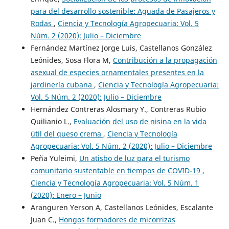
para del desarrollo sostenible: Aguada de Pasajeros y
Rodas
,
Ciencia y Tecnología Agropecuaria: Vol. 5
Núm. 2 (2020): Julio – Diciembre
Fernández Martínez Jorge Luis, Castellanos González
Leónides, Sosa Flora M,
Contribución a la propagación
asexual de especies ornamentales presentes en la
jardinería cubana
,
Ciencia y Tecnología Agropecuaria:
Vol. 5 Núm. 2 (2020): Julio – Diciembre
Hernández Contreras Alosmary Y., Contreras Rubio
Quilianio L.,
Evaluación del uso de nisina en la vida
útil del queso crema
,
Ciencia y Tecnología
Agropecuaria: Vol. 5 Núm. 2 (2020): Julio – Diciembre
Peña Yuleimi,
Un atisbo de luz para el turismo
comunitario sustentable en tiempos de COVID-19
,
Ciencia y Tecnología Agropecuaria: Vol. 5 Núm. 1
(2020): Enero – Junio
Aranguren Yerson A, Castellanos Leónides, Escalante
Juan C.,
Hongos formadores de micorrizas