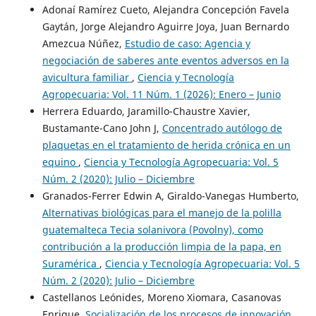
Adonaí Ramírez Cueto, Alejandra Concepción Favela
Gaytán, Jorge Alejandro Aguirre Joya, Juan Bernardo
Amezcua Núñez,
Estudio de caso: Agencia y
negociación de saberes ante eventos adversos en la
avicultura familiar
,
Ciencia y Tecnología
Agropecuaria: Vol. 11 Núm. 1 (2026): Enero – Junio
Herrera Eduardo, Jaramillo-Chaustre Xavier,
Bustamante-Cano John J,
Concentrado autólogo de
plaquetas en el tratamiento de herida crónica en un
equino
,
Ciencia y Tecnología Agropecuaria: Vol. 5
Núm. 2 (2020): Julio – Diciembre
Granados-Ferrer Edwin A, Giraldo-Vanegas Humberto,
Alternativas biológicas para el manejo de la polilla
guatemalteca Tecia solanivora (Povolny), como
contribución a la producción limpia de la papa, en
Suramérica
,
Ciencia y Tecnología Agropecuaria: Vol. 5
Núm. 2 (2020): Julio – Diciembre
Castellanos Leónides, Moreno Xiomara, Casanovas
Enrique,
Socialización de los procesos de innovación