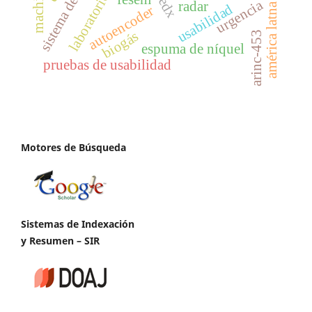
edx
urgencia
radar
américa latna
usabilidad
autoencoder
biogás
arinc-453
espuma de níquel
pruebas de usabilidad
Motores de Búsqueda
Sistemas de Indexación
y Resumen – SIR