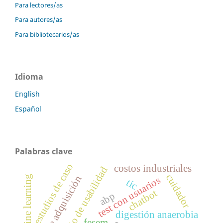
Para lectores/as
Para autores/as
Para bibliotecarios/as
Idioma
English
Español
Palabras clave
estudios de caso
costos industriales
laboratorio de usabilidad
cuidador
sistema de adquisición
machine learning
test con usuarios
tic
chatbot
abp
digestión anaerobia
fesem