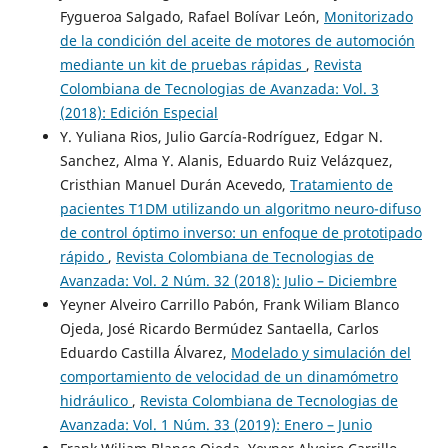
Fygueroa Salgado, Rafael Bolívar León,
Monitorizado
de la condición del aceite de motores de automoción
mediante un kit de pruebas rápidas
,
Revista
Colombiana de Tecnologias de Avanzada: Vol. 3
(2018): Edición Especial
Y. Yuliana Rios, Julio García-Rodríguez, Edgar N.
Sanchez, Alma Y. Alanis, Eduardo Ruiz Velázquez,
Cristhian Manuel Durán Acevedo,
Tratamiento de
pacientes T1DM utilizando un algoritmo neuro-difuso
de control óptimo inverso: un enfoque de prototipado
rápido
,
Revista Colombiana de Tecnologias de
Avanzada: Vol. 2 Núm. 32 (2018): Julio – Diciembre
Yeyner Alveiro Carrillo Pabón, Frank Wiliam Blanco
Ojeda, José Ricardo Bermúdez Santaella, Carlos
Eduardo Castilla Álvarez,
Modelado y simulación del
comportamiento de velocidad de un dinamómetro
hidráulico
,
Revista Colombiana de Tecnologias de
Avanzada: Vol. 1 Núm. 33 (2019): Enero – Junio