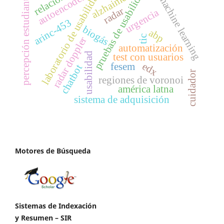
pruebas de usabilidad
laboratorio de usabilidad
alzhaimer
autoencoder
percepción estudiantil
machine learning
radar
urgencia
arinc-453
biogás
abp
tic
radar doppler
automatización
usabilidad
test con usuarios
edx
fesem
chatbot
cuidador
regiones de voronoi
américa latna
sistema de adquisición
Motores de Búsqueda
Sistemas de Indexación
y Resumen – SIR