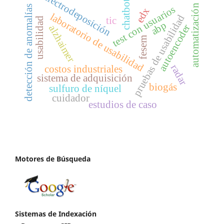
electrodeposición
chatbot
automatización
detección de anomalías
test con usuarios
edx
laboratorio de usabilidad
pruebas de usabilidad
tic
usabilidad
abp
autoencoder
alzhaimer
fesem
radar
costos industriales
sistema de adquisición
biogás
sulfuro de níquel
cuidador
estudios de caso
Motores de Búsqueda
Sistemas de Indexación