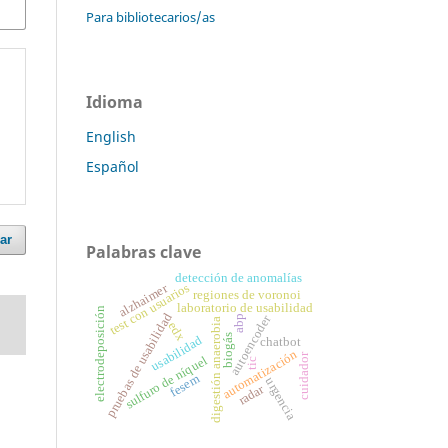
Para bibliotecarios/as
Idioma
English
Español
ar
Palabras clave
detección de anomalías
alzhaimer
test con usuarios
regiones de voronoi
laboratorio de usabilidad
electrodeposición
pruebas de usabilidad
autoencoder
abp
digestión anaerobia
edx
biogás
usabilidad
chatbot
automatización
cuidador
sulfuro de níquel
tic
fesem
urgencia
radar