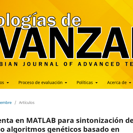
los
Proceso de evaluación
Políticas
Acerca de
ciembre
/
Artículos
enta en MATLAB para sintonización d
do algoritmos genéticos basado en