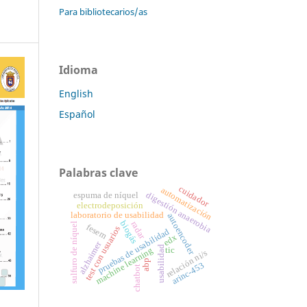
Para bibliotecarios/as
Idioma
English
Español
Palabras clave
cuidador
automatización
digestión anaerobia
espuma de níquel
electrodeposición
laboratorio de usabilidad
autoencoder
biogás
radar
sulfuro de níquel
fesem
test con usuarios
pruebas de usabilidad
edx
alzhaimer
usabilidad
tic
machine learning
relación ni/s
abp
arinc-453
chatbot