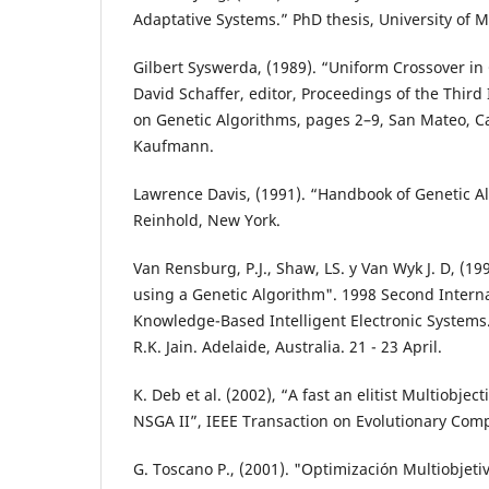
Adaptative Systems.” PhD thesis, University of 
Gilbert Syswerda, (1989). “Uniform Crossover in 
David Schaffer, editor, Proceedings of the Third
on Genetic Algorithms, pages 2–9, San Mateo, C
Kaufmann.
Lawrence Davis, (1991). “Handbook of Genetic A
Reinhold, New York.
Van Rensburg, P.J., Shaw, LS. y Van Wyk J. D, (19
using a Genetic Algorithm". 1998 Second Intern
Knowledge-Based Intelligent Electronic Systems.”
R.K. Jain. Adelaide, Australia. 21 - 23 April.
K. Deb et al. (2002), “A fast an elitist Multiobjec
NSGA II”, IEEE Transaction on Evolutionary Compu
G. Toscano P., (2001). "Optimización Multiobjet