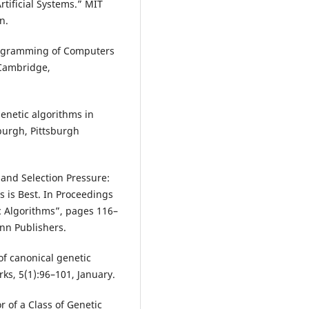
rtificial Systems.” MIT
n.
rogramming of Computers
 Cambridge,
genetic algorithms in
sburgh, Pittsburgh
and Selection Pressure:
s is Best. In Proceedings
c Algorithms”, pages 116–
nn Publishers.
of canonical genetic
ks, 5(1):96–101, January.
r of a Class of Genetic