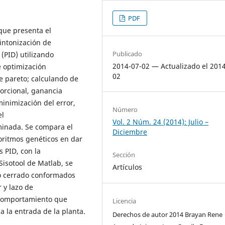
PDF
 que presenta el
intonización de
Publicado
 (PID) utilizando
2014-07-02 — Actualizado el 201
e optimización
02
e pareto; calculando de
orcional, ganancia
minimización del error,
Número
el
Vol. 2 Núm. 24 (2014): Julio –
minada. Se compara el
Diciembre
ritmos genéticos en dar
s PID, con la
Sección
Sisotool de Matlab, se
Artículos
zo cerrado conformados
 y lazo de
l comportamiento que
Licencia
a la entrada de la planta.
Derechos de autor 2014 Brayan Rene