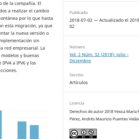
 de la compañía. El
dos a realizar el cambio
Publicado
ontánea por lo que hasta
2018-07-02 — Actualizado el 201
n esta migración, ya que
02
ntar la nueva versión o
 implementación sin
Número
a red empresarial. La
Vol. 2 Núm. 32 (2018): Julio –
s, modelos y buenas
Diciembre
 IPV4 a IPV6 y los
ecciones.
Sección
Artículos
Licencia
Derechos de autor 2018 Yesica Maria 
Pérez, Andrés Mauricio Puentes Velá