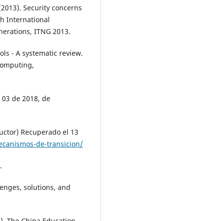
 (2013). Security concerns
h International
erations, ITNG 2013.
ools - A systematic review.
Computing,
e 03 de 2018, de
oductor) Recuperado el 13
mecanismos-de-transicion/
.
llenges, solutions, and
11). The China Education