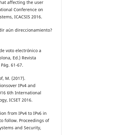
that affecting the user
ational Conference on
stems, ICACSIS 2016.
dir aún direccionamiento?
 de voto electrónico a
lona, Ed.) Revista
 Pág. 61-67.
f, M. (2017).
ionsover IPv4 and
016 6th International
gy, ICSET 2016.
tion from IPv4 to IPv6 in
 follow. Proceedings of
ystems and Security,