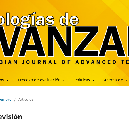
los
Proceso de evaluación
Políticas
Acerca de
ciembre
/
Artículos
evisión