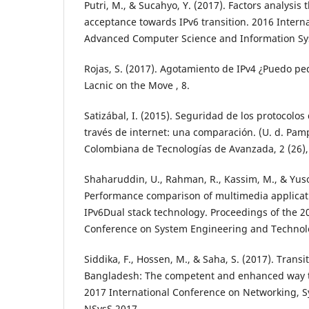
Putri, M., & Sucahyo, Y. (2017). Factors analysis 
acceptance towards IPv6 transition. 2016 Intern
Advanced Computer Science and Information Sy
Rojas, S. (2017). Agotamiento de IPv4 ¿Puedo pe
Lacnic on the Move , 8.
Satizábal, I. (2015). Seguridad de los protocolos
través de internet: una comparación. (U. d. Pamp
Colombiana de Tecnologías de Avanzada, 2 (26),
Shaharuddin, U., Rahman, R., Kassim, M., & Yuso
Performance comparison of multimedia applicat
IPv6Dual stack technology. Proceedings of the 2
Conference on System Engineering and Technolo
Siddika, F., Hossen, M., & Saha, S. (2017). Transi
Bangladesh: The competent and enhanced way to
2017 International Conference on Networking, S
NSysS 2017.