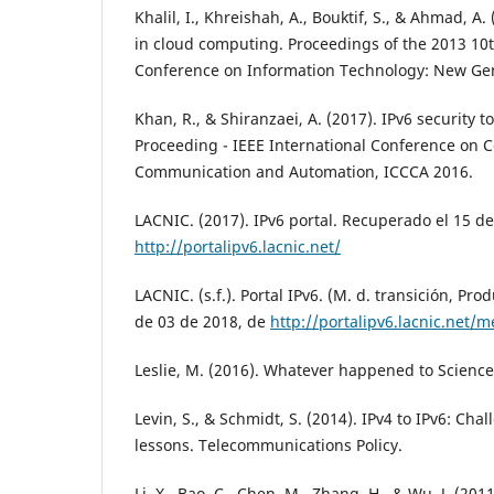
Khalil, I., Khreishah, A., Bouktif, S., & Ahmad, A.
in cloud computing. Proceedings of the 2013 10t
Conference on Information Technology: New Gen
Khan, R., & Shiranzaei, A. (2017). IPv6 security t
Proceeding - IEEE International Conference on 
Communication and Automation, ICCCA 2016.
LACNIC. (2017). IPv6 portal. Recuperado el 15 d
http://portalipv6.lacnic.net/
LACNIC. (s.f.). Portal IPv6. (M. d. transición, Pr
de 03 de 2018, de
http://portalipv6.lacnic.net/
Leslie, M. (2016). Whatever happened to Science
Levin, S., & Schmidt, S. (2014). IPv4 to IPv6: Cha
lessons. Telecommunications Policy.
Li, X., Bao, C., Chen, M., Zhang, H., & Wu, J. (20