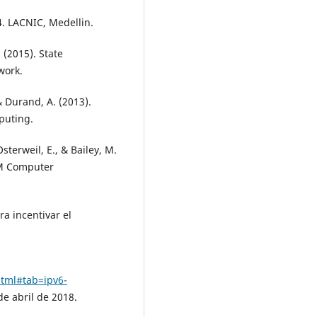
4. LACNIC, Medellin.
. (2015). State
work.
 & Durand, A. (2013).
puting.
Osterweil, E., & Bailey, M.
MM Computer
ra incentivar el
html#tab=ipv6-
de abril de 2018.