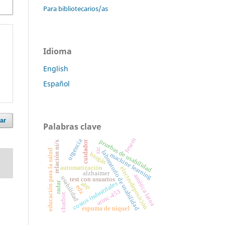
Para bibliotecarios/as
Idioma
English
Español
ar
Palabras clave
fesem
urgencia
pruebas de usabilidad
cuidador
relación ni/s
tic
educación para la salud
laboratorio de usabilidad
biogás
machine learning
automatización
electrodeposición
alzhaimer
américa latna
usabilidad
test con usuarios
radar
costos industriales
abp
edx
arinc-453
chatbot
espuma de níquel