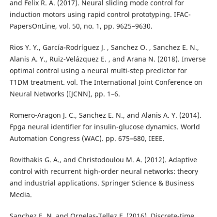
and Felix R. A. (2017). Neural sliding mode control for
induction motors using rapid control prototyping. IFAC-
PapersOnLine, vol. 50, no. 1, pp. 9625–9630.
Rios Y. Y., García-Rodríguez J. , Sanchez O. , Sanchez E. N.,
Alanis A. Y., Ruiz-Velázquez E. , and Arana N. (2018). Inverse
optimal control using a neural multi-step predictor for
T1DM treatment. vol. The International Joint Conference on
Neural Networks (IJCNN), pp. 1–6.
Romero-Aragon J. C., Sanchez E. N., and Alanis A. Y. (2014).
Fpga neural identifier for insulin-glucose dynamics. World
Automation Congress (WAC). pp. 675–680, IEEE.
Rovithakis G. A., and Christodoulou M. A. (2012). Adaptive
control with recurrent high-order neural networks: theory
and industrial applications. Springer Science & Business
Media.
Sanchez E. N. and Ornelas-Tellez F. (2016). Discrete-time