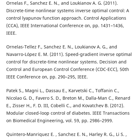
Ornelas F., Sanchez E. N., and Loukianov A. G. (2011).
Discrete-time nonlinear systems inverse optimal control: A
control lyapunov function approach. Control Applications
(CCA), IEEE International Conference on, pp. 1431–1436,
IEEE.
Ornelas-Tellez F., Sanchez E. N., Loukianov A. G., and
Navarro-López E. M. (2011). Speed-gradient inverse optimal
control for discrete-time nonlinear systems. Decision and
Control and European Control Conference (CDC-ECC), 50th
IEEE Conference on, pp. 290–295, IEEE.
Patek S., Magni L., Dassau E., Karvetski C., Toffanin C.,
Nicolao G. D., Favero S. D., Breton M., Dalla-Man C., Renard
E., Zisser H., F. D. III, Cobelli C., and Kovatchev B. (2012).
Modular closed-loop control of diabetes. IEEE Transactions
on Biomedical Engineering, vol. 59, pp. 2986–2999.
Quintero-Manriquez E. , Sanchez E. N., Harley R. G., Li S. ,