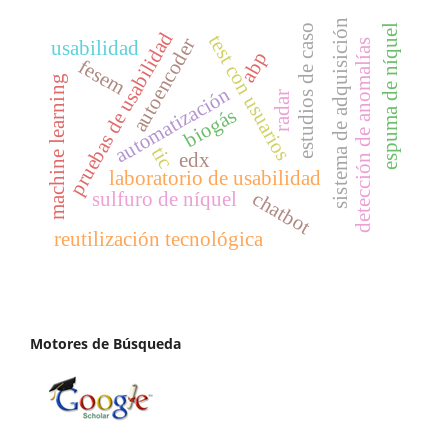
sistema de adquisición
espuma de níquel
estudios de caso
pruebas de usabilidad
test con usuarios
autoencoder
usabilidad
detección de anomalías
abp
fesem
machine learning
automatización
radar
biogás
tic
edx
laboratorio de usabilidad
chatbot
sulfuro de níquel
reutilización tecnológica
Motores de Búsqueda