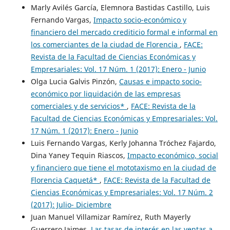
Marly Avilés García, Elemnora Bastidas Castillo, Luis
Fernando Vargas,
Impacto socio-económico y
financiero del mercado crediticio formal e informal en
los comerciantes de la ciudad de Florencia
,
FACE:
Revista de la Facultad de Ciencias Económicas y
Empresariales: Vol. 17 Núm. 1 (2017): Enero - Junio
Olga Lucia Galvis Pinzón,
Causas e impacto socio-
económico por liquidación de las empresas
comerciales y de servicios*
,
FACE: Revista de la
Facultad de Ciencias Económicas y Empresariales: Vol.
17 Núm. 1 (2017): Enero - Junio
Luis Fernando Vargas, Kerly Johanna Tróchez Fajardo,
Dina Yaney Tequin Riascos,
Impacto económico, social
y financiero que tiene el mototaxismo en la ciudad de
Florencia Caquetá*
,
FACE: Revista de la Facultad de
Ciencias Económicas y Empresariales: Vol. 17 Núm. 2
(2017): Julio- Diciembre
Juan Manuel Villamizar Ramírez, Ruth Mayerly
Guerrero Jaimes,
Las tasas de interés en las ventas a