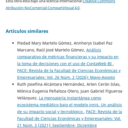
Esta obra está bajo una licencia internacional
Creative Commons
Atribución-NoComercial-CompartirIgual 4.0
.
Artículos similares
Piedad Mary Martelo Gómez, Annherys Isabel Paz
Marcano, Raúl José Martelo Gómez,
Análisis
comparativo de métricas financieras y su impacto en
la toma de decisiones con el uso de ContaWeb-BI
,
FACE: Revista de la Facultad de Ciencias Económicas y
Empresariales: Vol. 26 Núm. 2 (2026): Mayo-Agosto
Ruth Josefina Alcántara Hernández, Arlen Cerón Islas,
Mónica Eugenia Peñaloza Otero, Juan Gabriel Figueroa
Velázquez,
La mensajería instantánea como
ecosistema mediático bajo el modelo innis. Un análisis
de su impacto social y tecnológico
,
FACE: Revista de la
Facultad de Ciencias Económicas y Empresariales: Vol.
21 Núm. 3 (2021): Septiembre- Diciembre