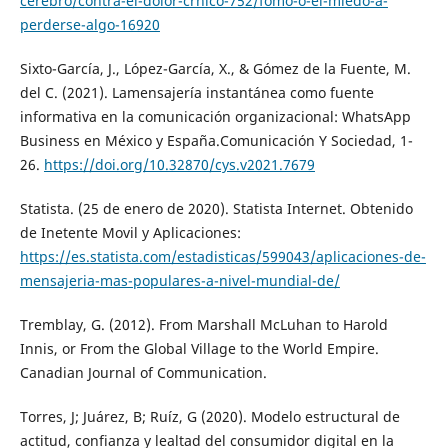
cerebro/contra-el-dolor-crnico-752/fomo-o-el-miedo-a-
perderse-algo-16920
Sixto-García, J., López-García, X., & Gómez de la Fuente, M.
del C. (2021). Lamensajería instantánea como fuente
informativa en la comunicación organizacional: WhatsApp
Business en México y España.Comunicación Y Sociedad, 1-
26.
https://doi.org/10.32870/cys.v2021.7679
Statista. (25 de enero de 2020). Statista Internet. Obtenido
de Inetente Movil y Aplicaciones:
https://es.statista.com/estadisticas/599043/aplicaciones-de-
mensajeria-mas-populares-a-nivel-mundial-de/
Tremblay, G. (2012). From Marshall McLuhan to Harold
Innis, or From the Global Village to the World Empire.
Canadian Journal of Communication.
Torres, J; Juárez, B; Ruíz, G (2020). Modelo estructural de
actitud, confianza y lealtad del consumidor digital en la