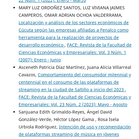
22 Núm. 1 (2022): Enero - Marzo
MARY LUZ ORDOÑEZ SANTOS, LUZ VIVIANA JAIMES
CAMPEROS, OMAR ADRIAN OCHOA VALDERRAMA,
Localización y análisis de los sectores económicos de
Cúcuta según las empresas afiliadas a Fenalco como
herramienta para la realización de proyectos de
desarrollo económico
,
FACE: Revista de la Facultad de
Ciencias Económicas y Empresariales: Vol. 3 Núm. 1
(2007): Enero - Junio
Asceneth Patricia Díaz Martínez, Juana Alicia Villarreal
Cavazos,
Comportamiento del consumidor milennial y
centennial en el consumo de las plataformas de
streaming en la ciudad de Saltillo a inicio del 2023
,
FACE: Revista de la Facultad de Ciencias Económicas y
Empresariales: Vol. 23 Núm. 2 (2023): Mayo - Agosto
Sanjuana Edith Grimaldo-Reyes, Ángel David
González-Verde, Héctor López Gama , Rosa Isela
Urbiola Rodríguez,
Intención de uso y recomendación
de plataformas streaming de música en jóvenes