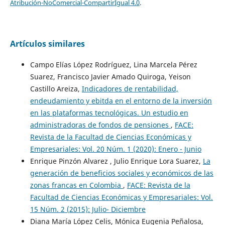
Atribución-NoComercial-CompartirIgual 4.0
.
Artículos similares
Campo Elías López Rodríguez, Lina Marcela Pérez
Suarez, Francisco Javier Amado Quiroga, Yeison
Castillo Areiza,
Indicadores de rentabilidad,
endeudamiento y ebitda en el entorno de la inversión
en las plataformas tecnológicas. Un estudio en
administradoras de fondos de pensiones
,
FACE:
Revista de la Facultad de Ciencias Económicas y
Empresariales: Vol. 20 Núm. 1 (2020): Enero - Junio
Enrique Pinzón Alvarez , Julio Enrique Lora Suarez,
La
generación de beneficios sociales y económicos de las
zonas francas en Colombia
,
FACE: Revista de la
Facultad de Ciencias Económicas y Empresariales: Vol.
15 Núm. 2 (2015): Julio- Diciembre
Diana María López Celis, Mónica Eugenia Peñalosa,