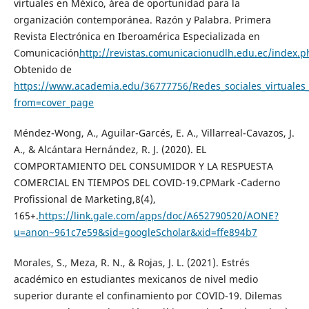
virtuales en México, área de oportunidad para la
organización contemporánea. Razón y Palabra. Primera
Revista Electrónica en Iberoamérica Especializada en
Comunicación
http://revistas.comunicacionudlh.edu.ec/index.p
Obtenido de
https://www.academia.edu/36777756/Redes_sociales_virtua
from=cover_page
Méndez-Wong, A., Aguilar-Garcés, E. A., Villarreal-Cavazos, J.
A., & Alcántara Hernández, R. J. (2020). EL
COMPORTAMIENTO DEL CONSUMIDOR Y LA RESPUESTA
COMERCIAL EN TIEMPOS DEL COVID-19.CPMark -Caderno
Profissional de Marketing,8(4),
165+.
https://link.gale.com/apps/doc/A652790520/AONE?
u=anon~961c7e59&sid=googleScholar&xid=ffe894b7
Morales, S., Meza, R. N., & Rojas, J. L. (2021). Estrés
académico en estudiantes mexicanos de nivel medio
superior durante el confinamiento por COVID-19. Dilemas