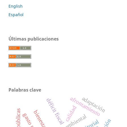
English
Español
Últimas publicaciones
Palabras clave
afrontamiento
adaptación
déficit fiscal
calidad
bienestar
ambiental