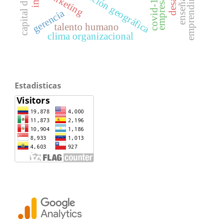
capital de riesgo
emprendimiento
posición geográfica
marketing
empresas
covid-19
gerencia
talento humano
clima organizacional
Estadisticas