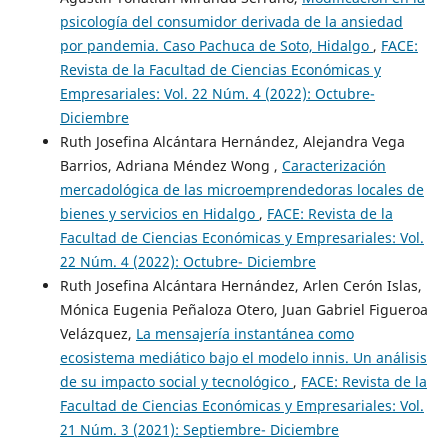
psicología del consumidor derivada de la ansiedad
por pandemia. Caso Pachuca de Soto, Hidalgo
,
FACE:
Revista de la Facultad de Ciencias Económicas y
Empresariales: Vol. 22 Núm. 4 (2022): Octubre-
Diciembre
Ruth Josefina Alcántara Hernández, Alejandra Vega
Barrios, Adriana Méndez Wong ,
Caracterización
mercadológica de las microemprendedoras locales de
bienes y servicios en Hidalgo
,
FACE: Revista de la
Facultad de Ciencias Económicas y Empresariales: Vol.
22 Núm. 4 (2022): Octubre- Diciembre
Ruth Josefina Alcántara Hernández, Arlen Cerón Islas,
Mónica Eugenia Peñaloza Otero, Juan Gabriel Figueroa
Velázquez,
La mensajería instantánea como
ecosistema mediático bajo el modelo innis. Un análisis
de su impacto social y tecnológico
,
FACE: Revista de la
Facultad de Ciencias Económicas y Empresariales: Vol.
21 Núm. 3 (2021): Septiembre- Diciembre