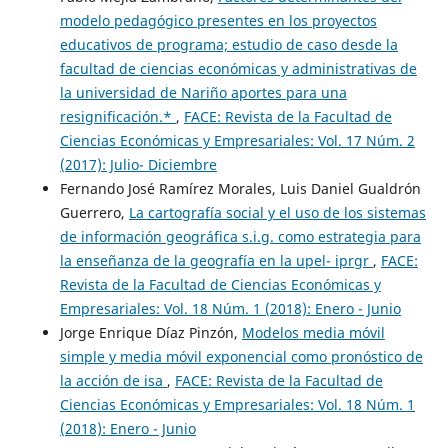
modelo pedagógico presentes en los proyectos
educativos de programa; estudio de caso desde la
facultad de ciencias económicas y administrativas de
la universidad de Nariño aportes para una
resignificación.*
,
FACE: Revista de la Facultad de
Ciencias Económicas y Empresariales: Vol. 17 Núm. 2
(2017): Julio- Diciembre
Fernando José Ramírez Morales, Luis Daniel Gualdrón
Guerrero,
La cartografía social y el uso de los sistemas
de información geográfica s.i.g. como estrategia para
la enseñanza de la geografía en la upel- iprgr
,
FACE:
Revista de la Facultad de Ciencias Económicas y
Empresariales: Vol. 18 Núm. 1 (2018): Enero - Junio
Jorge Enrique Díaz Pinzón,
Modelos media móvil
simple y media móvil exponencial como pronóstico de
la acción de isa
,
FACE: Revista de la Facultad de
Ciencias Económicas y Empresariales: Vol. 18 Núm. 1
(2018): Enero - Junio