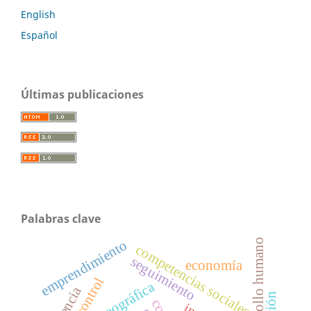
English
Español
Últimas publicaciones
Palabras clave
desarrollo humano
emprendimiento
competencias sociales
seguimiento
economía
control
gerencia